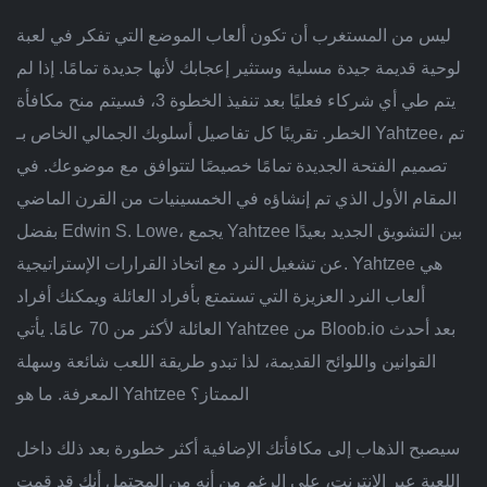
ليس من المستغرب أن تكون ألعاب الموضع التي تفكر في لعبة
لوحية قديمة جيدة مسلية وستثير إعجابك لأنها جديدة تمامًا. إذا لم
يتم طي أي شركاء فعليًا بعد تنفيذ الخطوة 3، فسيتم منح مكافأة
الخطر. تقريبًا كل تفاصيل أسلوبك الجمالي الخاص بـ Yahtzee، تم
تصميم الفتحة الجديدة تمامًا خصيصًا لتتوافق مع موضوعك. في
المقام الأول الذي تم إنشاؤه في الخمسينيات من القرن الماضي
بفضل Edwin S. Lowe، يجمع Yahtzee بين التشويق الجديد بعيدًا
عن تشغيل النرد مع اتخاذ القرارات الإستراتيجية. Yahtzee هي
ألعاب النرد العزيزة التي تستمتع بأفراد العائلة ويمكنك أفراد
العائلة لأكثر من 70 عامًا. يأتي Yahtzee من Bloob.io بعد أحدث
القوانين واللوائح القديمة، لذا تبدو طريقة اللعب شائعة وسهلة
المعرفة. ما هو Yahtzee الممتاز؟
سيصبح الذهاب إلى مكافأتك الإضافية أكثر خطورة بعد ذلك داخل
اللعبة عبر الإنترنت، على الرغم من أنه من المحتمل أنك قد قمت