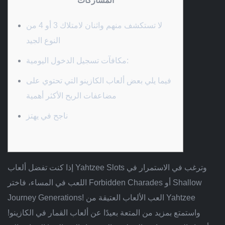
المشاركات
لا تستكشف منهم واثنان لامتلاك 3 أو 4 من
النوع الجيد
مكافآت تسجيل الدخول اليومية:
فيما يلي بعض ألعاب الكازينو التي تحتوي على
مضاعفات الربح الأكثر أهمية
ناجح في يهتز
إذا كنت تفضل ألعاب Yahtzee Slots وترغب في الاستمرار في
اللعب في المساء، فاختر Forbidden Charades أو Shallow
Journey Generations! العب الألعاب العتيقة من Yahtzee
واستمتع بمزيد من المتعة بعيدًا عن ألعاب القمار في الكازينو!