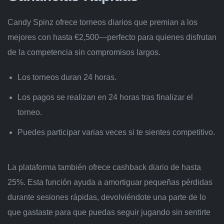
Candy Spinz ofrece torneos diarios que premian a los
mejores con hasta €2,500—perfecto para quienes disfrutan
de la competencia sin compromisos largos.
Los torneos duran 24 horas.
Los pagos se realizan en 24 horas tras finalizar el
torneo.
Puedes participar varias veces si te sientes competitivo.
La plataforma también ofrece cashback diario de hasta
25%. Esta función ayuda a amortiguar pequeñas pérdidas
durante sesiones rápidas, devolviéndote una parte de lo
que gastaste para que puedas seguir jugando sin sentirte