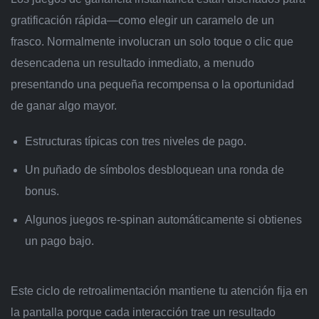
gratificación rápida—como elegir un caramelo de un
frasco. Normalmente involucran un solo toque o clic que
desencadena un resultado inmediato, a menudo
presentando una pequeña recompensa o la oportunidad
de ganar algo mayor.
Estructuras típicas con tres niveles de pago.
Un puñado de símbolos desbloquean una ronda de
bonus.
Algunos juegos re-spinan automáticamente si obtienes
un pago bajo.
Este ciclo de retroalimentación mantiene tu atención fija en
la pantalla porque cada interacción trae un resultado