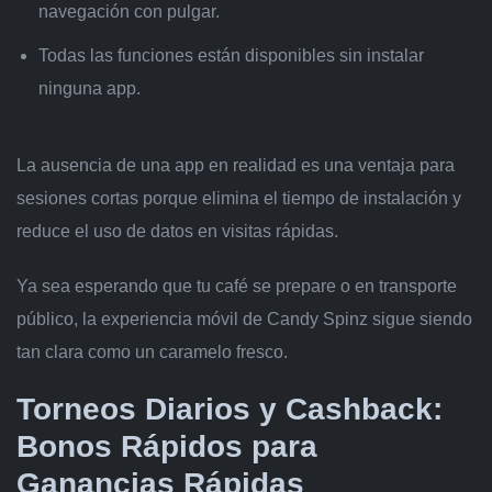
navegación con pulgar.
Todas las funciones están disponibles sin instalar
ninguna app.
La ausencia de una app en realidad es una ventaja para
sesiones cortas porque elimina el tiempo de instalación y
reduce el uso de datos en visitas rápidas.
Ya sea esperando que tu café se prepare o en transporte
público, la experiencia móvil de Candy Spinz sigue siendo
tan clara como un caramelo fresco.
Torneos Diarios y Cashback:
Bonos Rápidos para
Ganancias Rápidas