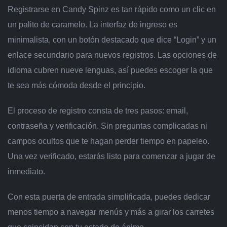
Registrarse en Candy Spinz es tan rápido como un clic en
un palito de caramelo. La interfaz de ingreso es
minimalista, con un botón destacado que dice “Login” y un
enlace secundario para nuevos registros. Las opciones de
idioma cubren nueve lenguas, así puedes escoger la que
te sea más cómoda desde el principio.
El proceso de registro consta de tres pasos: email,
contraseña y verificación. Sin preguntas complicadas ni
campos ocultos que te hagan perder tiempo en papeleo.
Una vez verificado, estarás listo para comenzar a jugar de
inmediato.
Con esta puerta de entrada simplificada, puedes dedicar
menos tiempo a navegar menús y más a girar los carretes