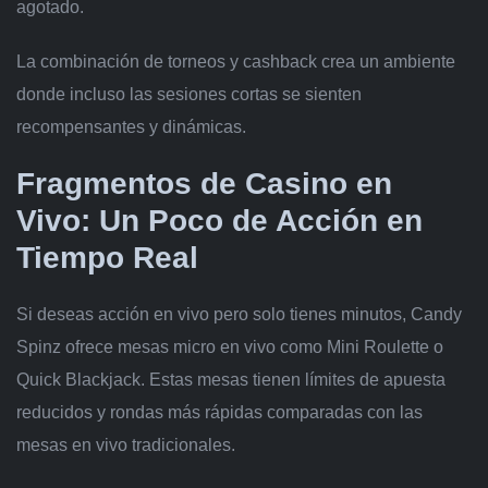
agotado.
La combinación de torneos y cashback crea un ambiente
donde incluso las sesiones cortas se sienten
recompensantes y dinámicas.
Fragmentos de Casino en
Vivo: Un Poco de Acción en
Tiempo Real
Si deseas acción en vivo pero solo tienes minutos, Candy
Spinz ofrece mesas micro en vivo como Mini Roulette o
Quick Blackjack. Estas mesas tienen límites de apuesta
reducidos y rondas más rápidas comparadas con las
mesas en vivo tradicionales.