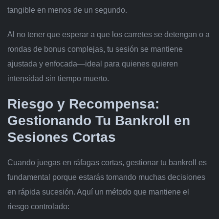
tangible en menos de un segundo.
Al no tener que esperar a que los carretes se detengan o a
rondas de bonus complejas, tu sesión se mantiene
ajustada y enfocada—ideal para quienes quieren
intensidad sin tiempo muerto.
Riesgo y Recompensa:
Gestionando Tu Bankroll en
Sesiones Cortas
Cuando juegas en ráfagas cortas, gestionar tu bankroll es
fundamental porque estarás tomando muchas decisiones
en rápida sucesión. Aquí un método que mantiene el
riesgo controlado: