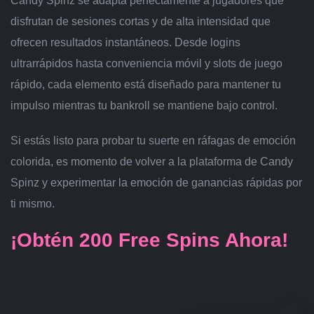
Candy Spinz se adapta perfectamente a jugadores que
disfrutan de sesiones cortas y de alta intensidad que
ofrecen resultados instantáneos. Desde logins
ultrarrápidos hasta conveniencia móvil y slots de juego
rápido, cada elemento está diseñado para mantener tu
impulso mientras tu bankroll se mantiene bajo control.
Si estás listo para probar tu suerte en ráfagas de emoción
colorida, es momento de volver a la plataforma de Candy
Spinz y experimentar la emoción de ganancias rápidas por
ti mismo.
¡Obtén 200 Free Spins Ahora!