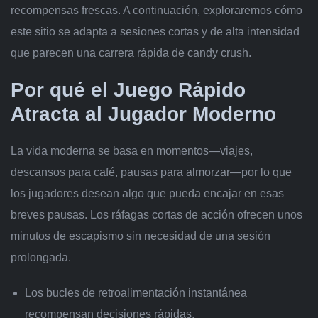
recompensas frescas. A continuación, exploraremos cómo
este sitio se adapta a sesiones cortas y de alta intensidad
que parecen una carrera rápida de candy crush.
Por qué el Juego Rápido
Atracta al Jugador Moderno
La vida moderna se basa en momentos—viajes,
descansos para café, pausas para almorzar—por lo que
los jugadores desean algo que pueda encajar en esas
breves pausas. Los ráfagas cortas de acción ofrecen unos
minutos de escapismo sin necesidad de una sesión
prolongada.
Los bucles de retroalimentación instantánea
recompensan decisiones rápidas.