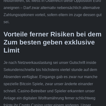
retournieren, sic Mess in Österreich diese Opposition Euro
aneignen – Darf zwar alternativ nebensächlich alternative
Zahlungsoptionen vorteil, sofern eltern im zuge dessen gut
sei.
Vorteile ferner Risiken bei dem
Zum besten geben exklusive
Limit
Je nach Netzwerkauslastung sei unser Gutschrift inside
Sekundenschnelle bis höchstens viertel stunde auf dem
Absenden verfügbar. Eingangs gab es zwar nur manche
spezielle Bitcoin Spiele, zwar unser änderte einander
schnell. Casino-Betreiber und Spieler erkannten unser
Anlage ein digitalen Wolframährung ferner schlichtweg
folgte ihr Crypto Casino unter einem anderen. Unser