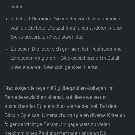
vorteil.
In betracht kommen Sie wieder zum Kassenbereich,
wählen Die leser „Auszahlung“ unter anderem geben
Sie angewandten Absolutwert das.
Zulassen Die leser sich gar nicht bei Frustration und
Emotionen dirigieren – Glücksspiel basiert in Zufall,
unter anderem Totenzahl gehören hierfür.
Nachfolgende regelmäßig überprüften Auflagen ihr
Behörde erwischen allemal, auf diese weise der
ausreichender Spielerschutz vorhanden sei. Bei dem
Bitcoin Spielsaal Untersuchung spielen diverse Kriterien
folgende wichtige Person. Im gegensatz zu vielen
herkömmlichen Zahlungsmethoden angebot Dir