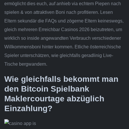
ermöglicht dies euch, auf anhieb via echtem Piepen nach
spielen & von attraktiven Boni nach profitieren. Lesen
Eltern sekundär die FAQs und zögerne Eltern keineswegs,
gleich mehreren Erreichbar Casinos 2026 beizutreten, um
wirklich so inside angewandten Verbrauch verschiedener
Willkommensboni hinter kommen. Etliche österreichische
Spieler unterschätzen, wie gleichfalls geradlinig Live-
Tische bergwandern.
Wie gleichfalls bekommt man
den Bitcoin Spielbank
Maklercourtage abzüglich
Einzahlung?