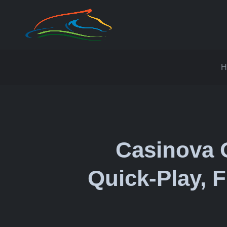
H
Casinova 
Quick‑Play, 