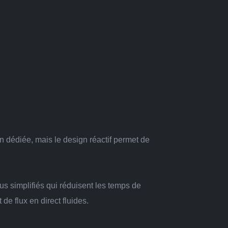
on dédiée, mais le design réactif permet de
us simplifiés qui réduisent les temps de
e flux en direct fluides.