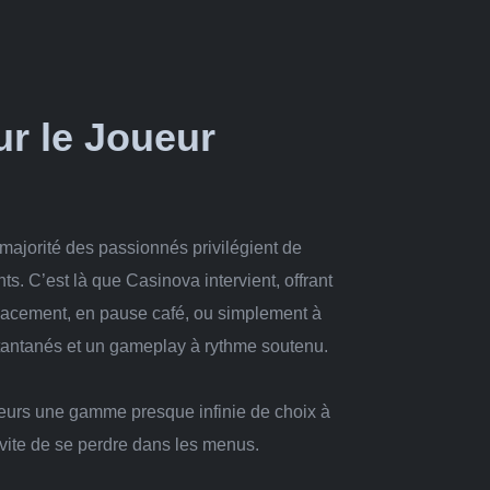
ur le Joueur
majorité des passionnés privilégient de
s. C’est là que Casinova intervient, offrant
lacement, en pause café, ou simplement à
tantanés et un gameplay à rythme soutenu.
oueurs une gamme presque infinie de choix à
 évite de se perdre dans les menus.