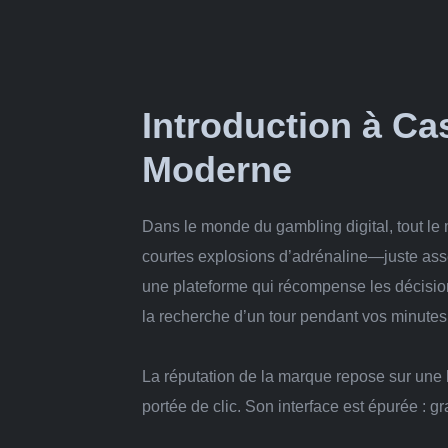
Introduction à Ca
Moderne
Dans le monde du gambling digital, tout le
courtes explosions d’adrénaline—juste assez
une plateforme qui récompense les décisio
la recherche d’un tour pendant vos minutes
La réputation de la marque repose sur une b
portée de clic. Son interface est épurée : g