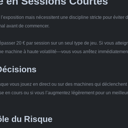
e en Sessions Courtes
l’exposition mais nécessitent une discipline stricte pour éviter 
ximal avant de commencer.
passer 20 € par session sur un seul type de jeu. Si vous atteig
ne machine à haute volatilité—vous vous arrêtez immédiatement 
Décisions
orsque vous jouez en direct ou sur des machines qui déclenche
ise en cours ou si vous l’augmentez légèrement pour un meilleu
ôle du Risque