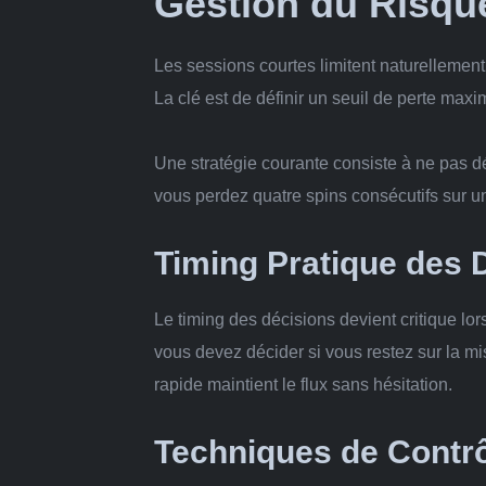
Gestion du Risqu
Les sessions courtes limitent naturellement 
La clé est de définir un seuil de perte ma
Une stratégie courante consiste à ne pas dé
vous perdez quatre spins consécutifs sur u
Timing Pratique des 
Le timing des décisions devient critique l
vous devez décider si vous restez sur la m
rapide maintient le flux sans hésitation.
Techniques de Contr