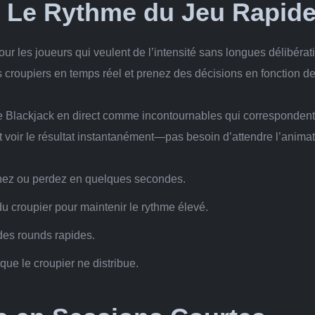
: Le Rythme du Jeu Rapid
our les joueurs qui veulent de l’intensité sans longues délibérati
is croupiers en temps réel et prenez des décisions en fonction 
le Blackjack en direct comme incontournables qui correspondent
et voir le résultat instantanément—pas besoin d’attendre l’anima
gnez ou perdez en quelques secondes.
du croupier pour maintenir le rythme élevé.
des rounds rapides.
que le croupier ne distribue.