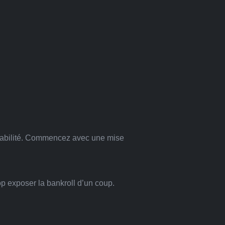
entabilité. Commencez avec une mise
p exposer la bankroll d’un coup.