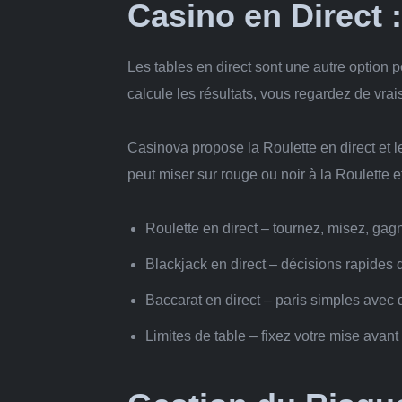
Casino en Direct 
Les tables en direct sont une autre option p
calcule les résultats, vous regardez de vra
Casinova propose la Roulette en direct et 
peut miser sur rouge ou noir à la Roulette 
Roulette en direct – tournez, misez, ga
Blackjack en direct – décisions rapides 
Baccarat en direct – paris simples avec 
Limites de table – fixez votre mise avant 