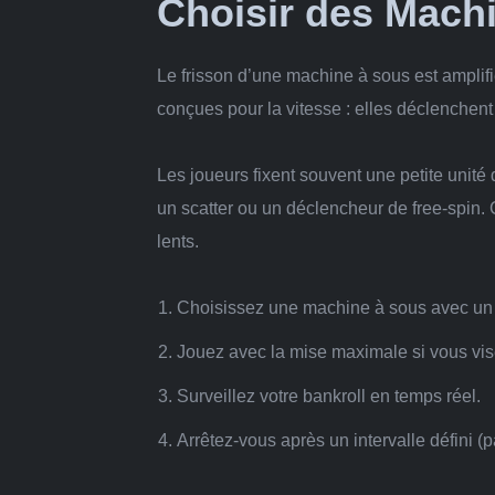
Choisir des Mach
Le frisson d’une machine à sous est amplifi
conçues pour la vitesse : elles déclenchen
Les joueurs fixent souvent une petite unit
un scatter ou un déclencheur de free‑spin. 
lents.
Choisissez une machine à sous avec un 
Jouez avec la mise maximale si vous vis
Surveillez votre bankroll en temps réel.
Arrêtez-vous après un intervalle défini (