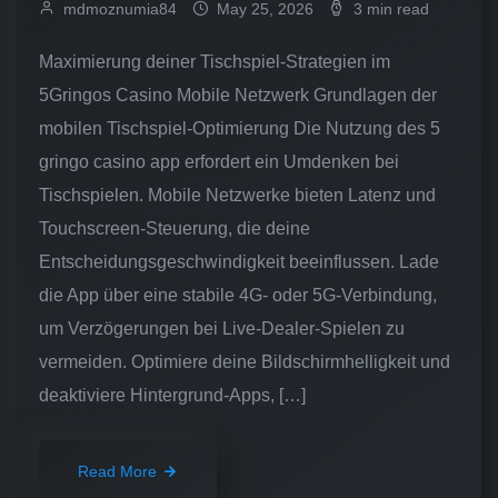
mdmoznumia84
May 25, 2026
3 min read
Maximierung deiner Tischspiel-Strategien im
5Gringos Casino Mobile Netzwerk Grundlagen der
mobilen Tischspiel-Optimierung Die Nutzung des 5
gringo casino app erfordert ein Umdenken bei
Tischspielen. Mobile Netzwerke bieten Latenz und
Touchscreen-Steuerung, die deine
Entscheidungsgeschwindigkeit beeinflussen. Lade
die App über eine stabile 4G- oder 5G-Verbindung,
um Verzögerungen bei Live-Dealer-Spielen zu
vermeiden. Optimiere deine Bildschirmhelligkeit und
deaktiviere Hintergrund-Apps, […]
Read More