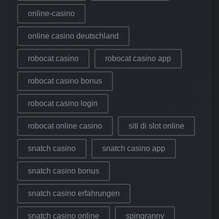
online-casino
online casino deutschland
robocat casino
robocat casino app
robocat casino bonus
robocat casino login
robocat online casino
siti di slot online
snatch casino
snatch casino app
snatch casino bonus
snatch casino erfahrungen
snatch casino online
spingranny