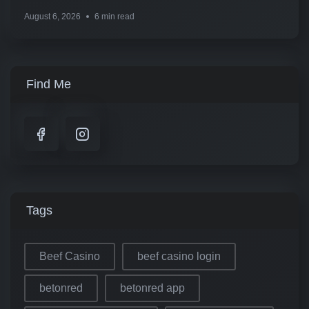
August 6, 2026
6 min read
Find Me
Tags
Beef Casino
beef casino login
betonred
betonred app