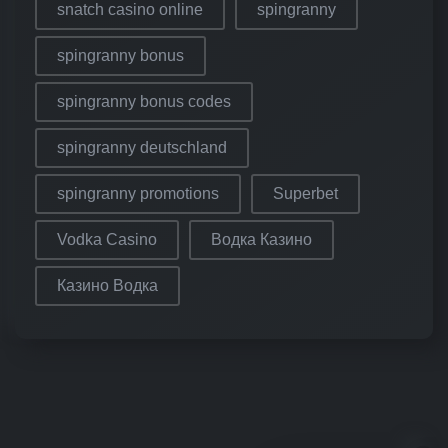
snatch casino online
spingranny
spingranny bonus
spingranny bonus codes
spingranny deutschland
spingranny promotions
Superbet
Vodka Casino
Водка Казино
Казино Водка