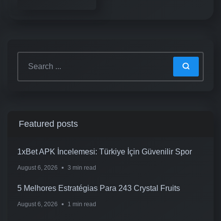
Featured posts
1xBet APK İncelemesi: Türkiye İçin Güvenilir Spor
August 6, 2026
3 min read
5 Melhores Estratégias Para 243 Crystal Fruits
August 6, 2026
1 min read