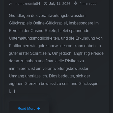
mdmoznumia84
July 11, 2026
4 min read
Grundlagen des verantwortungsbewussten
Glücksspiels Online-Glücksspiel, insbesondere im
Bereich der Casino-Spiele, bietet spannende
Unterhaltungsmöglichkeiten, und die Erkundung von
Plattformen wie goldzinocas.de.com kann dabei ein
guter erster Schritt sein. Um jedoch langfristig Freude
daran zu haben und finanzielle Risiken zu
minimieren, ist ein verantwortungsbewusster
Umgang unerlässlich. Dies bedeutet, sich der
eigenen Grenzen bewusst zu sein und Glücksspiel
[…]
Read More