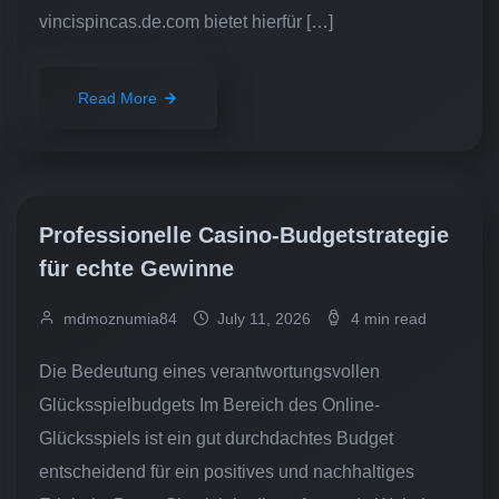
vincispincas.de.com bietet hierfür […]
Read More
Professionelle Casino-Budgetstrategie
für echte Gewinne
mdmoznumia84
July 11, 2026
4 min read
Die Bedeutung eines verantwortungsvollen
Glücksspielbudgets Im Bereich des Online-
Glücksspiels ist ein gut durchdachtes Budget
entscheidend für ein positives und nachhaltiges