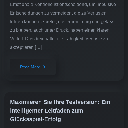
Emotionale Kontrolle ist entscheidend, um impulsive
Entscheidungen zu vermeiden, die zu Verlusten
führen können. Spieler, die lernen, ruhig und gefasst
zu bleiben, auch unter Druck, haben einen klaren
Vorteil. Dies beinhaltet die Fähigkeit, Verluste zu
akzeptieren […]
Read More
Maximieren Sie Ihre Testversion: Ein
intelligenter Leitfaden zum
Glücksspiel-Erfolg