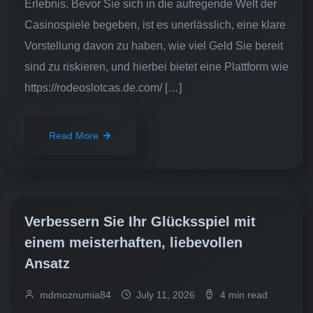
Erlebnis. Bevor Sie sich in die aufregende Welt der
Casinospiele begeben, ist es unerlässlich, eine klare
Vorstellung davon zu haben, wie viel Geld Sie bereit
sind zu riskieren, und hierbei bietet eine Plattform wie
https://rodeoslotcas.de.com/ […]
Read More
Verbessern Sie Ihr Glücksspiel mit
einem meisterhaften, liebevollen
Ansatz
mdmoznumia84
July 11, 2026
4 min read