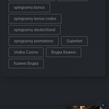
spingranny bonus
spingranny bonus codes
spingranny deutschland
spingranny promotions
Superbet
Vodka Casino
Водка Казино
Казино Водка