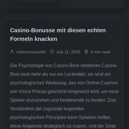
Casino-Bonusse mit diesen echten
Formeln knacken
mdmoznumia84
July 11, 2026
4 min read
Die Psychologie von Casino-Boni verstehen Casino-
Boni sind mehr als nur ein Lockmittel; sie sind ein
psychologisches Werkzeug, das von Online-Casinos
wie Vincis Pincas geschickt eingesetzt wird, um neue
Spieler anzuziehen und bestehende zu binden. Das
Verständnis der zugrunde liegenden
psychologischen Prinzipien kann Spielern helfen,
diese Angebote strategisch zu nutzen, und die Seite