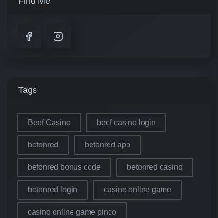
Find Me
Tags
Beef Casino
beef casino login
betonred
betonred app
betonred bonus code
betonred casino
betonred login
casino online game
casino online game pinco