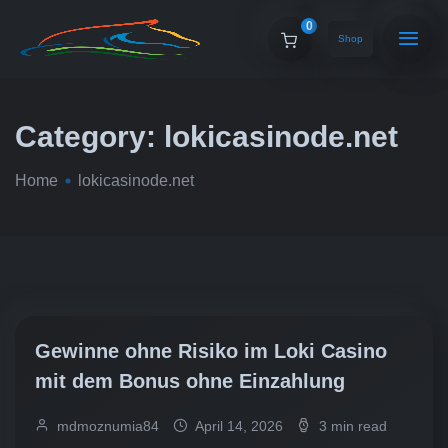
0
Shop
Category:
lokicasinode.net
Home
lokicasinode.net
Gewinne ohne Risiko im Loki Casino
mit dem Bonus ohne Einzahlung
mdmoznumia84
April 14, 2026
3 min read