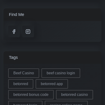
Find Me
Tags
Beef Casino
beef casino login
betonred
betonred app
betonred bonus code
betonred casino