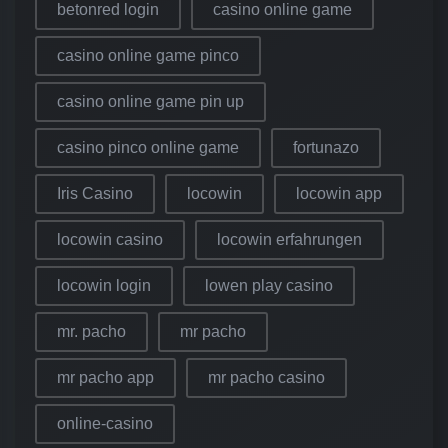
betonred login
casino online game
casino online game pinco
casino online game pin up
casino pinco online game
fortunazo
Iris Casino
locowin
locowin app
locowin casino
locowin erfahrungen
locowin login
lowen play casino
mr. pacho
mr pacho
mr pacho app
mr pacho casino
online-casino