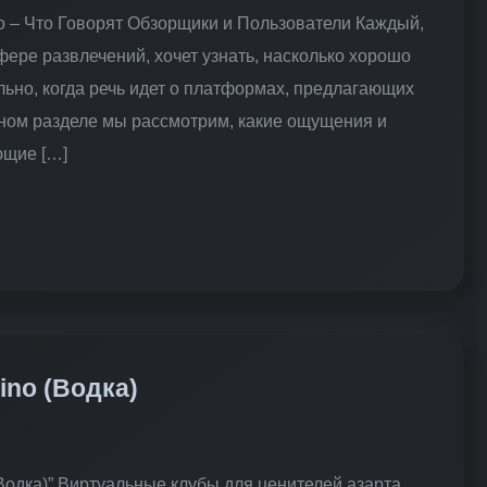
о – Что Говорят Обзорщики и Пользователи Каждый,
фере развлечений, хочет узнать, насколько хорошо
льно, когда речь идет о платформах, предлагающих
ном разделе мы рассмотрим, какие ощущения и
ющие […]
ino (Водка)
Водка)” Виртуальные клубы для ценителей азарта