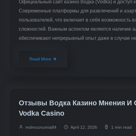
Официальный сайт казино Водка (Vodka) и доступ 
Современные платформы для развлечений и азартн
пользователей, что включает в себя возможность в
сложностей. Важным аспектом является наличие а
обеспечивают непрерывный опыт даже в случае не
Read More
Отзывы Водка Казино Мнения И 
Vodka Casino
mdmoznumia84
April 12, 2026
1 min read