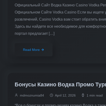
Официальный Сайт Водка Казино Casino Vodka Рег
Официальном Сайте Vodka Casino Если вы ищете 
развлечений, Casino Vodka вам стоит обратить вни
Здесь вы найдете все необходимое для комфортног
портал предлагает […]
Read More
Бонусы Казино Водка Промо Ту
mdmoznumia84
April 12, 2026
1 min read
“Все о бонусах и промо-акциях казино Водка а так