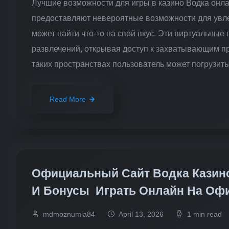
Лучшие возможности для игры в казино Водка он
предоставляют невероятные возможности для увл
может найти что-то на свой вкус. Эти виртуальные
развлечений, открывая доступ к захватывающим 
таких пространствах пользователь может погрузить
Read More
Официальный Сайт Водка Казино 
И Бонусы ️ Играть Онлайн На Оф
mdmoznumia84
April 13, 2026
1 min read