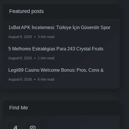
Featured posts
1xBet APK İncelemesi: Türkiye İçin Güvenilir Spor
August 6, 2026
3 min read
5 Melhores Estratégias Para 243 Crystal Fruits
August 6, 2026
1 min read
Legit99 Casino Welcome Bonus: Pros, Cons &
August 6, 2026
6 min read
Find Me