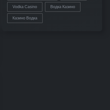
Vodka Casino
Водка Казино
Казино Водка