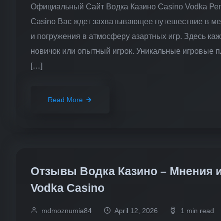
Официальный Сайт Водка Казино Casino Vodka Рег
Casino Вас ждет захватывающее путешествие в мес
и погружения в атмосферу азартных игр. Здесь каж
новичок или опытный игрок. Уникальные игровые
[…]
Read More
Отзывы Водка Казино – Мнения и
Vodka Casino
mdmoznumia84
April 12, 2026
1 min read