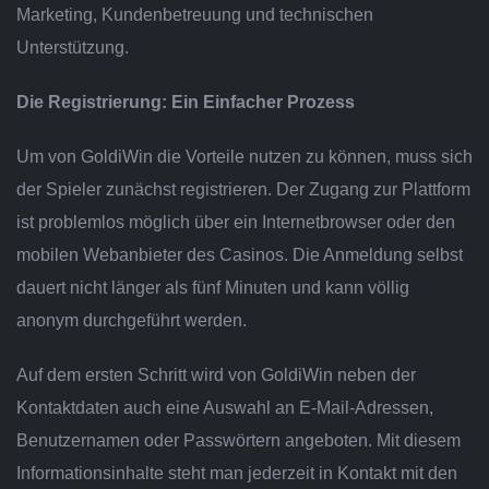
Marketing, Kundenbetreuung und technischen
Unterstützung.
Die Registrierung: Ein Einfacher Prozess
Um von GoldiWin die Vorteile nutzen zu können, muss sich
der Spieler zunächst registrieren. Der Zugang zur Plattform
ist problemlos möglich über ein Internetbrowser oder den
mobilen Webanbieter des Casinos. Die Anmeldung selbst
dauert nicht länger als fünf Minuten und kann völlig
anonym durchgeführt werden.
Auf dem ersten Schritt wird von GoldiWin neben der
Kontaktdaten auch eine Auswahl an E-Mail-Adressen,
Benutzernamen oder Passwörtern angeboten. Mit diesem
Informationsinhalte steht man jederzeit in Kontakt mit den