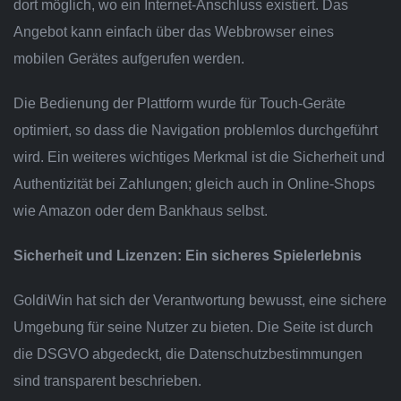
dort möglich, wo ein Internet-Anschluss existiert. Das
Angebot kann einfach über das Webbrowser eines
mobilen Gerätes aufgerufen werden.
Die Bedienung der Plattform wurde für Touch-Geräte
optimiert, so dass die Navigation problemlos durchgeführt
wird. Ein weiteres wichtiges Merkmal ist die Sicherheit und
Authentizität bei Zahlungen; gleich auch in Online-Shops
wie Amazon oder dem Bankhaus selbst.
Sicherheit und Lizenzen: Ein sicheres Spielerlebnis
GoldiWin hat sich der Verantwortung bewusst, eine sichere
Umgebung für seine Nutzer zu bieten. Die Seite ist durch
die DSGVO abgedeckt, die Datenschutzbestimmungen
sind transparent beschrieben.