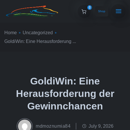
0
Shop
Home
Uncategorized
GoldiWin: Eine Herausforderung ...
GoldiWin: Eine
Herausforderung der
Gewinnchancen
mdmoznumia84
July 9, 2026