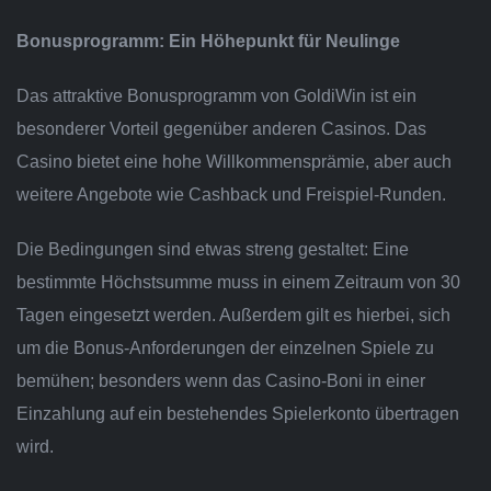
Bonusprogramm: Ein Höhepunkt für Neulinge
Das attraktive Bonusprogramm von GoldiWin ist ein
besonderer Vorteil gegenüber anderen Casinos. Das
Casino bietet eine hohe Willkommensprämie, aber auch
weitere Angebote wie Cashback und Freispiel-Runden.
Die Bedingungen sind etwas streng gestaltet: Eine
bestimmte Höchstsumme muss in einem Zeitraum von 30
Tagen eingesetzt werden. Außerdem gilt es hierbei, sich
um die Bonus-Anforderungen der einzelnen Spiele zu
bemühen; besonders wenn das Casino-Boni in einer
Einzahlung auf ein bestehendes Spielerkonto übertragen
wird.