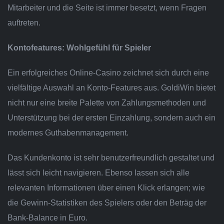
Mitarbeiter und die Seite ist immer besetzt, wenn Fragen
auftreten.
Kontofeatures: Wohlgefühl für Spieler
Ein erfolgreiches Online-Casino zeichnet sich durch eine
vielfältige Auswahl an Konto-Features aus. GoldiWin bietet
nicht nur eine breite Palette von Zahlungsmethoden und
Unterstützung bei der ersten Einzahlung, sondern auch ein
modernes Guthabenmanagement.
Das Kundenkonto ist sehr benutzerfreundlich gestaltet und
lässt sich leicht navigieren. Ebenso lassen sich alle
relevanten Informationen über einen Klick erlangen; wie
die Gewinn-Statistiken des Spielers oder den Beträg der
Bank-Balance in Euro.