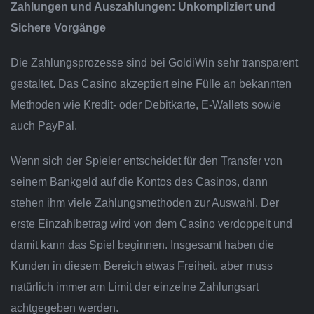
Zahlungen und Auszahlungen: Unkompliziert und
Sichere Vorgänge
Die Zahlungsprozesse sind bei GoldiWin sehr transparent
gestaltet. Das Casino akzeptiert eine Fülle an bekannten
Methoden wie Kredit- oder Debitkarte, E-Wallets sowie
auch PayPal.
Wenn sich der Spieler entscheidet für den Transfer von
seinem Bankgeld auf die Kontos des Casinos, dann
stehen ihm viele Zahlungsmethoden zur Auswahl. Der
erste Einzahlbetrag wird von dem Casino verdoppelt und
damit kann das Spiel beginnen. Insgesamt haben die
Kunden in diesem Bereich etwas Freiheit, aber muss
natürlich immer am Limit der einzelne Zahlungsart
achtgegeben werden.