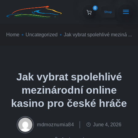
0
Shop
Home
Uncategorized
Jak vybrat spolehlivé meziná ...
Jak vybrat spolehlivé
mezinárodní online
kasino pro české hráče
mdmoznumia84
June 4, 2026