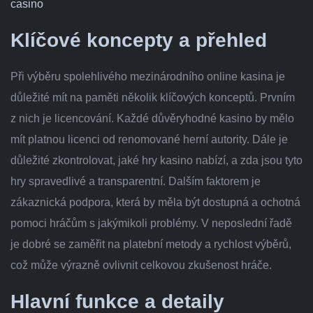
casino
Klíčové koncepty a přehled
Při výběru spolehlivého mezinárodního online kasina je
důležité mít na paměti několik klíčových konceptů. Prvním
z nich je licencování. Každé důvěryhodné kasino by mělo
mít platnou licenci od renomované herní autority. Dále je
důležité zkontrolovat, jaké hry kasino nabízí, a zda jsou tyto
hry spravedlivé a transparentní. Dalším faktorem je
zákaznická podpora, která by měla být dostupná a ochotná
pomoci hráčům s jakýmikoli problémy. V neposlední řadě
je dobré se zaměřit na platební metody a rychlost výběrů,
což může výrazně ovlivnit celkovou zkušenost hráče.
Hlavní funkce a detaily