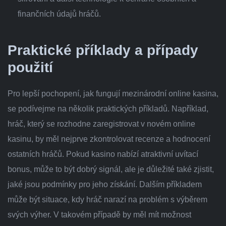
finančních údajů hráčů.
Praktické příklady a případy
použití
Pro lepší pochopení, jak fungují mezinárodní online kasina,
se podívejme na několik praktických příkladů. Například,
hráč, který se rozhodne zaregistrovat v novém online
kasinu, by měl nejprve zkontrolovat recenze a hodnocení
ostatních hráčů. Pokud kasino nabízí atraktivní uvítací
bonus, může to být dobrý signál, ale je důležité také zjistit,
jaké jsou podmínky pro jeho získání. Dalším příkladem
může být situace, kdy hráč narazí na problém s výběrem
svých výher. V takovém případě by měl mít možnost