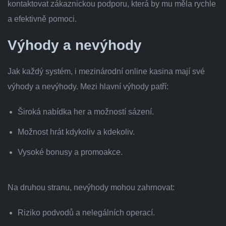
kontaktovat zákaznickou podporu, která by mu měla rychle
a efektivně pomoci.
Výhody a nevýhody
Jak každý systém, i mezinárodní online kasina mají své
výhody a nevýhody. Mezi hlavní výhody patří:
Široká nabídka her a možností sázení.
Možnost hrát kdykoliv a kdekoliv.
Vysoké bonusy a promoakce.
Na druhou stranu, nevýhody mohou zahrnovat:
Riziko podvodů a nelegálních operací.