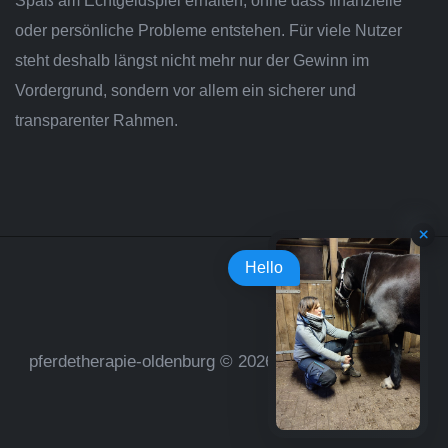
Spaß am Echtgeldspiel erhalten, ohne dass finanzielle
oder persönliche Probleme entstehen. Für viele Nutzer
steht deshalb längst nicht mehr nur der Gewinn im
Vordergrund, sondern vor allem ein sicherer und
transparenter Rahmen.
Hello
pferdetherapie-oldenburg © 2026. All rights reserved