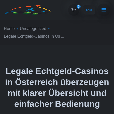
0
Shop
Home
Uncategorized
Legale Echtgeld-Casinos in Ös ...
Legale Echtgeld-Casinos
in Österreich überzeugen
mit klarer Übersicht und
einfacher Bedienung