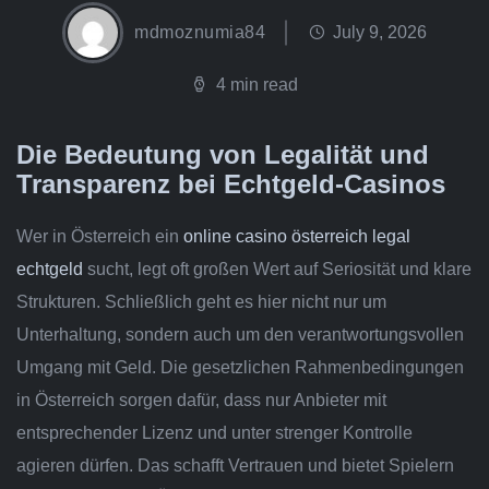
mdmoznumia84
July 9, 2026
4 min read
Die Bedeutung von Legalität und
Transparenz bei Echtgeld-Casinos
Wer in Österreich ein
online casino österreich legal
echtgeld
sucht, legt oft großen Wert auf Seriosität und klare
Strukturen. Schließlich geht es hier nicht nur um
Unterhaltung, sondern auch um den verantwortungsvollen
Umgang mit Geld. Die gesetzlichen Rahmenbedingungen
in Österreich sorgen dafür, dass nur Anbieter mit
entsprechender Lizenz und unter strenger Kontrolle
agieren dürfen. Das schafft Vertrauen und bietet Spielern