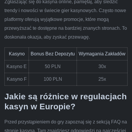
Zgłaszając się do kasyna online, pamiętaj, aby śledzić
trendy i nowości w świecie gier kasynowych. Często nowe
platformy oferują wyjątkowe promocje, które mogą
przewyższać te dostępne na bardziej znanych stronach. To
doskonała okazja, aby zyskać przewagę.
Kasyno
Bonus Bez Depozytu
Wymagania Zakładów
Kasyno E
50 PLN
30x
Kasyno F
100 PLN
25x
Jakie są różnice w regulacjach
kasyn w Europie?
Przed przystąpieniem do gry zapoznaj się z sekcją FAQ na
stronie kasyna. Tam znajdziesz odpowiedzi na najczęściej