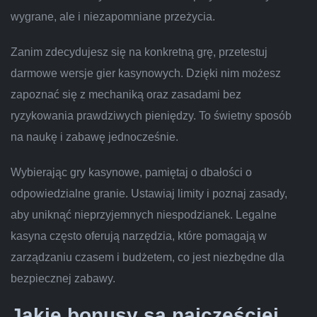
wygrane, ale i niezapomniane przeżycia.
Zanim zdecydujesz się na konkretną grę, przetestuj
darmowe wersje gier kasynowych. Dzięki nim możesz
zapoznać się z mechaniką oraz zasadami bez
ryzykowania prawdziwych pieniędzy. To świetny sposób
na naukę i zabawę jednocześnie.
Wybierając gry kasynowe, pamiętaj o dbałości o
odpowiedzialne granie. Ustawiaj limity i poznaj zasady,
aby uniknąć nieprzyjemnych niespodzianek. Legalne
kasyna często oferują narzędzia, które pomagają w
zarządzaniu czasem i budżetem, co jest niezbędne dla
bezpiecznej zabawy.
Jakie bonusy są najczęściej