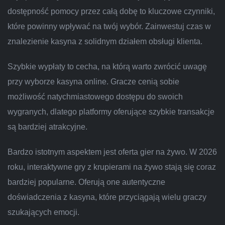
dostępność pomocy przez całą dobę to kluczowe czynniki,
które powinny wpływać na twój wybór. Zainwestuj czas w
znalezienie kasyna z solidnym działem obsługi klienta.
Szybkie wypłaty to cecha, na którą warto zwrócić uwagę
przy wyborze kasyna online. Gracze cenią sobie
możliwość natychmiastowego dostępu do swoich
wygranych, dlatego platformy oferujące szybkie transakcje
są bardziej atrakcyjne.
Bardzo istotnym aspektem jest oferta gier na żywo. W 2026
roku, interaktywne gry z krupierami na żywo stają się coraz
bardziej popularne. Oferują one autentyczne
doświadczenia z kasyna, które przyciągają wielu graczy
szukających emocji.