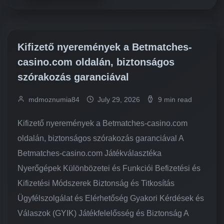
Kifizető nyeremények a Betmatches-
casino.com oldalán, biztonságos
szórakozás garanciával
mdmoznumia84
July 29, 2026
9 min read
Kifizető nyeremények a Betmatches-casino.com
oldalán, biztonságos szórakozás garanciával A
Betmatches-casino.com Játékválasztéka
Nyerőgépek Különbözetei és Funkciói Befizetési és
Kifizetési Módszerek Biztonság és Titkosítás
Ügyfélszolgálat és Elérhetőség Gyakori Kérdések és
Válaszok (GYIK) Játékfelelősség és Biztonság A