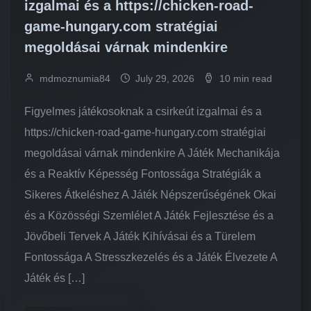
izgalmai és a https://chicken-road-
game-hungary.com stratégiai
megoldásai várnak mindenkire
mdmoznumia84
July 29, 2026
10 min read
Figyelmes játékosoknak a csirkeút izgalmai és a
https://chicken-road-game-hungary.com stratégiai
megoldásai várnak mindenkire A Játék Mechanikája
és a Reaktív Képesség Fontossága Stratégiák a
Sikeres Átkeléshez A Játék Népszerűségének Okai
és a Közösségi Szemlélet A Játék Fejlesztése és a
Jövőbeli Tervek A Játék Kihívásai és a Türelem
Fontossága A Stresszkezelés és a Játék Élvezete A
Játék és […]