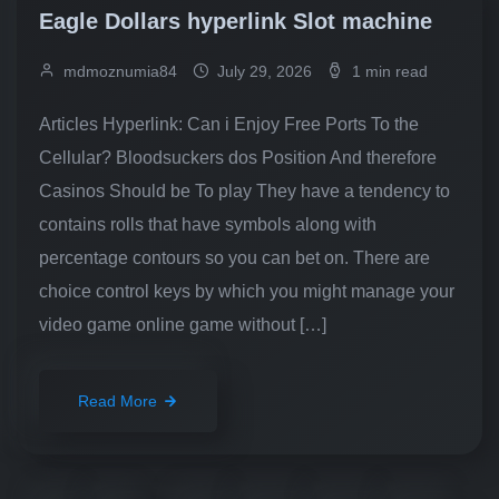
Eagle Dollars hyperlink Slot machine
mdmoznumia84
July 29, 2026
1 min read
Articles Hyperlink: Can i Enjoy Free Ports To the
Cellular? Bloodsuckers dos Position And therefore
Casinos Should be To play They have a tendency to
contains rolls that have symbols along with
percentage contours so you can bet on. There are
choice control keys by which you might manage your
video game online game without […]
Read More