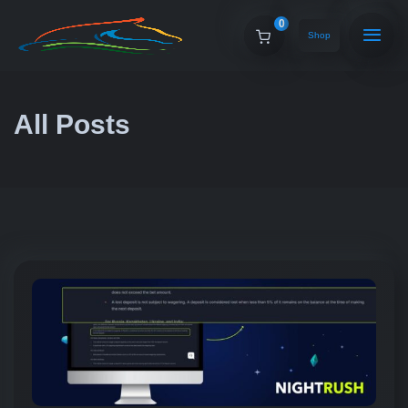
0
Shop
All Posts