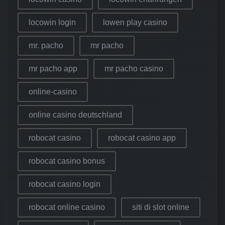
locowin login
lowen play casino
mr. pacho
mr pacho
mr pacho app
mr pacho casino
online-casino
online casino deutschland
robocat casino
robocat casino app
robocat casino bonus
robocat casino login
robocat online casino
siti di slot online