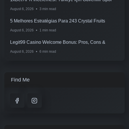
August 6, 2026
3 min read
5 Melhores Estratégias Para 243 Crystal Fruits
August 6, 2026
1 min read
Legit99 Casino Welcome Bonus: Pros, Cons &
August 6, 2026
6 min read
Find Me