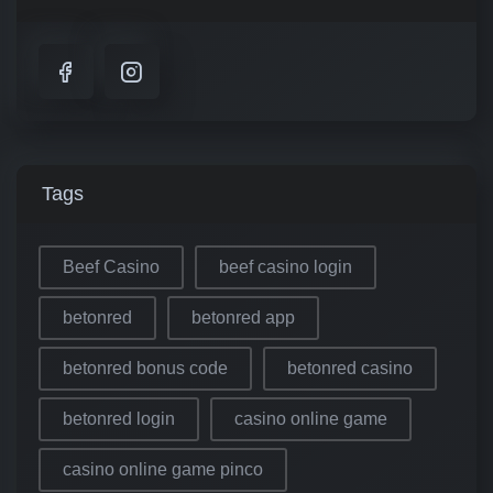
Tags
Beef Casino
beef casino login
betonred
betonred app
betonred bonus code
betonred casino
betonred login
casino online game
casino online game pinco