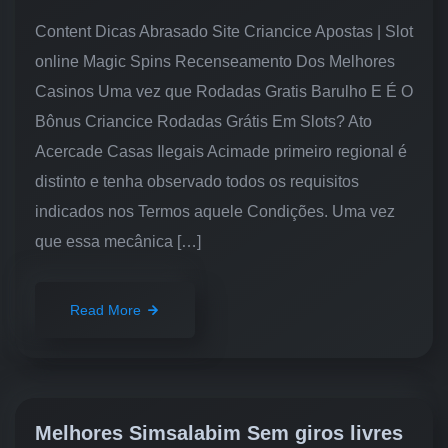
Content Dicas Abrasado Site Criancice Apostas | Slot
online Magic Spins Recenseamento Dos Melhores
Casinos Uma vez que Rodadas Gratis Barulho E É O
Bônus Criancice Rodadas Grátis Em Slots? Ato
Acercade Casas Ilegais Acimade primeiro regional é
distinto e tenha observado todos os requisitos
indicados nos Termos aquele Condições. Uma vez
que essa mecânica […]
Read More
Melhores Simsalabim Sem giros livres