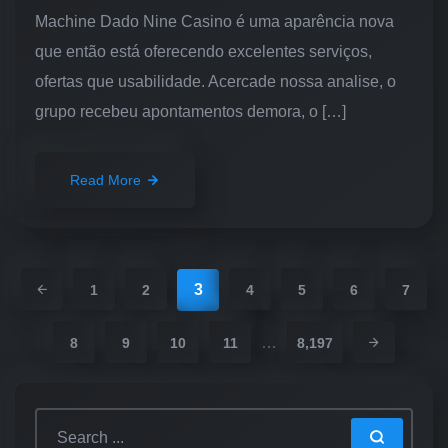
Machine Dado Nine Casino é uma aparência nova
que então está oferecendo excelentes serviços,
ofertas que usabilidade. Acercade nossa analise, o
grupo recebeu apontamentos demora, o […]
Read More
3
1
2
4
5
6
7
…
8
9
10
11
8,197