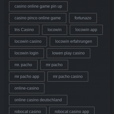
casino online game pin up
casino pinco online game
fortunazo
Iris Casino
locowin
locowin app
locowin casino
locowin erfahrungen
locowin login
lowen play casino
mr. pacho
mr pacho
mr pacho app
mr pacho casino
online-casino
online casino deutschland
robocat casino
robocat casino app