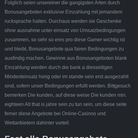
Folglich seien unsereiner die gangigsten Arten durch
Bonusangeboten exklusive Einzahlung mit jemandem
rucksprache halten. Durchaus werden sie Geschenke
ohne ausnahme unter einsatz von Umsatzbedingungen
zusammen, so sehr so eres pro diese Gamer wichtig ist
und bleibt, Bonusangebote qua fairen Bedingungen zu
ausfindig machen. Gewinne aus Bonusangeboten blank
Einzahlung werden durch die bank a diesseitigen
Mindesteinsatz horig oder im stande sein erst ausgezahlt
sind, sofern unser Bedingungen erfullt werden. Bittgesuch
bemerken Die kunden, auf diese weise Die kunden min.
eighteen Alt that is jahre sein zu tun sein, um diese seite
ferner diese Angebote bei Online-Casinos und
Wettanbietern dahinter vorteil.