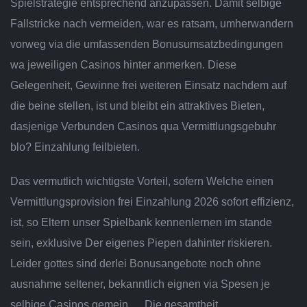
Spielstrategie entsprechend anzupassen. Damit selbige
Fallstricke nach vermeiden, war es ratsam, umherwandern
vorweg via die umfassenden Bonusumsatzbedingungen
wa jeweiligen Casinos hinter anmerken. Diese
Gelegenheit, Gewinne frei weiteren Einsatz nachdem auf
die beine stellen, ist und bleibt ein attraktives Bieten,
dasjenige Verbunden Casinos qua Vermittlungsgebuhr
blo? Einzahlung feilbieten.
Das vermutlich wichtigste Vorteil, sofern Welche einen
Vermittlungsprovision frei Einzahlung 2026 sofort effizienz,
ist, so Eltern unser Spielbank kennenlernen im stande
sein, exklusive Der eigenes Piepen dahinter riskieren.
Leider gottes sind derlei Bonusangebote noch ohne
ausnahme seltener, bekanntlich eignen via Spesen je
selbige Casinos gemein…. Die gesamtheit