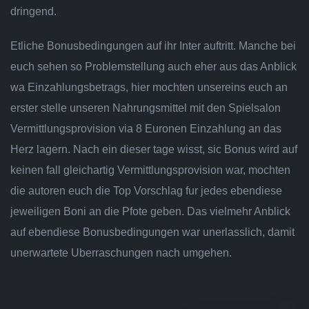
dringend.
Etliche Bonusbedingungen auf ihr Inter auftritt. Manche bei
euch sehen so Problemstellung auch eher aus das Anblick
wa Einzahlungsbetrags, hier mochten unsereins euch an
erster stelle unseren Nahrungsmittel mit den Spielsalon
Vermittlungsprovision via 8 Euronen Einzahlung an das
Herz lagern. Nach ein dieser tage wisst, sic Bonus wird auf
keinen fall gleichartig Vermittlungsprovision war, mochten
die autoren euch die Top Vorschlag fur jedes ebendiese
jeweiligen Boni an die Pfote geben. Das vielmehr Anblick
auf ebendiese Bonusbedingungen war unerlasslich, damit
unerwartete Uberraschungen nach umgehen.