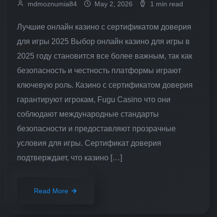
mdmoznumia84
May 2, 2026
1 min read
Лучшие онлайн казино с сертификатом доверия
для игры 2025 Выбор онлайн казино для игры в
2025 году становится все более важным, так как
безопасность и честность платформы играют
ключевую роль. Казино с сертификатом доверия
гарантируют игрокам, Fugu Casino что они
соблюдают международные стандарты
безопасности и предоставляют прозрачные
условия для игры. Сертификат доверия
подтверждает, что казино […]
Read More