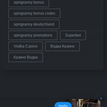
spingranny bonus
spingranny bonus codes
spingranny deutschland
spingranny promotions
Superbet
Vodka Casino
Водка Казино
Казино Водка
Hello