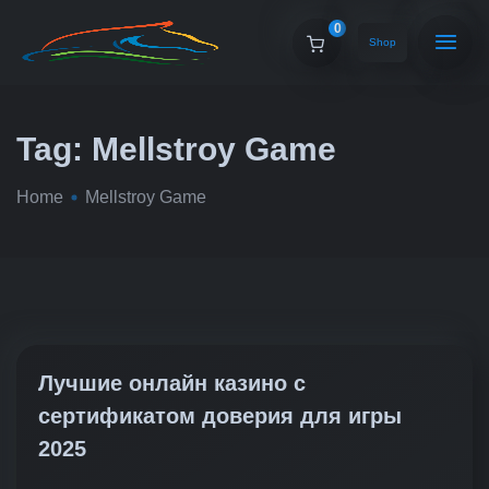
0
Shop
Tag:
Mellstroy Game
Home
Mellstroy Game
Лучшие онлайн казино с
сертификатом доверия для игры
2025