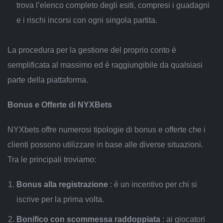
trova l’elenco completo degli esiti, compresi i guadagni
e i rischi incorsi con ogni singola partita.
La procedura per la gestione del proprio conto è
semplificata al massimo ed è raggiungibile da qualsiasi
parte della piattaforma.
Bonus e Offerte di NYXBets
NYXbets offre numerosi tipologie di bonus e offerte che i
clienti possono utilizzare in base alle diverse situazioni.
Tra le principali troviamo:
Bonus alla registrazione
: è un incentivo per chi si
iscrive per la prima volta.
Bonifico con scommessa raddoppiata
: ai giocatori