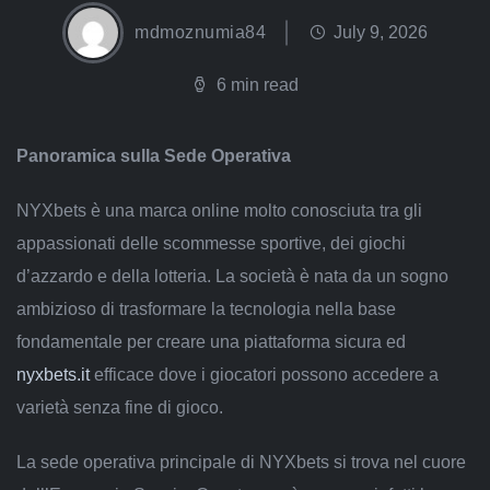
mdmoznumia84
July 9, 2026
6 min read
Panoramica sulla Sede Operativa
NYXbets è una marca online molto conosciuta tra gli
appassionati delle scommesse sportive, dei giochi
d’azzardo e della lotteria. La società è nata da un sogno
ambizioso di trasformare la tecnologia nella base
fondamentale per creare una piattaforma sicura ed
nyxbets.it
efficace dove i giocatori possono accedere a
varietà senza fine di gioco.
La sede operativa principale di NYXbets si trova nel cuore