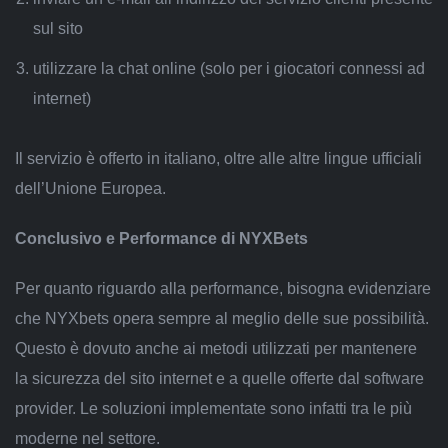
sul sito
utilizzare la chat online (solo per i giocatori connessi ad
internet)
Il servizio è offerto in italiano, oltre alle altre lingue ufficiali
dell’Unione Europea.
Conclusivo e Performance di NYXBets
Per quanto riguardo alla performance, bisogna evidenziare
che NYXbets opera sempre al meglio delle sue possibilità.
Questo è dovuto anche ai metodi utilizzati per mantenere
la sicurezza del sito internet e a quelle offerte dal software
provider. Le soluzioni implementate sono infatti tra le più
moderne nel settore.