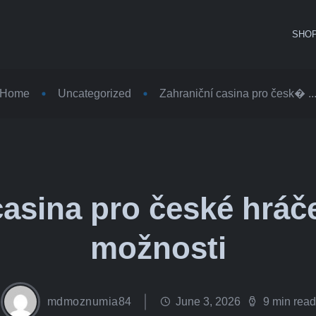
SHO
Home
Uncategorized
Zahraniční casina pro česk� ..
casina pro české hráče
možnosti
mdmoznumia84
June 3, 2026
9 min read