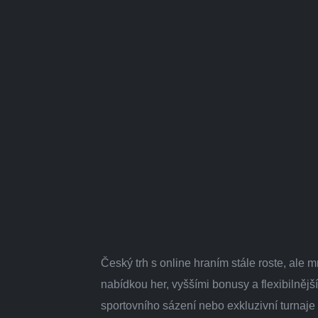
Český trh s online hraním stále roste, ale 
nabídkou her, vyššími bonusy a flexibilnějš
sportovního sázení nebo exkluzivní turnaje 