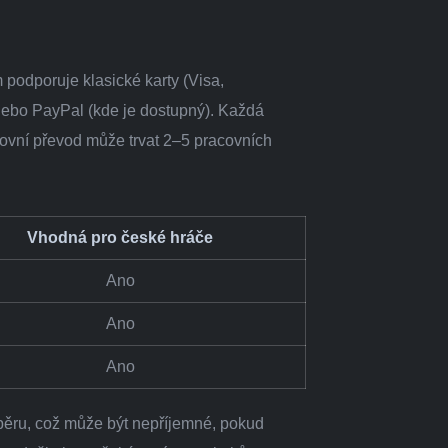
m podporuje klasické karty (Visa,
y nebo PayPal (kde je dostupný). Každá
ovní převod může trvat 2–5 pracovních
Vhodná pro české hráče
Ano
Ano
Ano
výběru, což může být nepříjemné, pokud