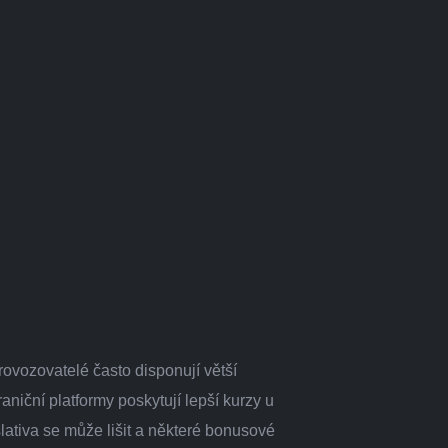
rovozovatelé často disponují větší
aniční platformy poskytují lepší kurzy u
slativa se může lišit a některé bonusové