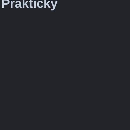
 Praktický