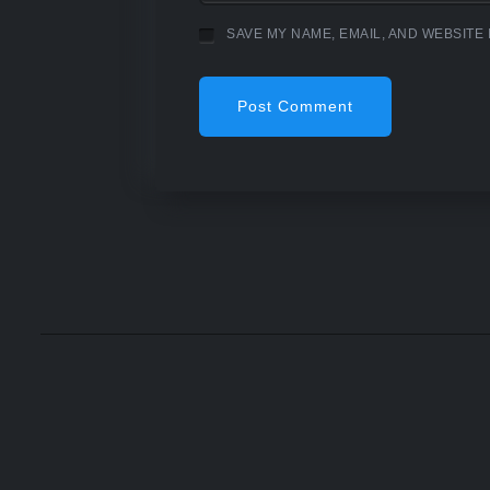
SAVE MY NAME, EMAIL, AND WEBSITE 