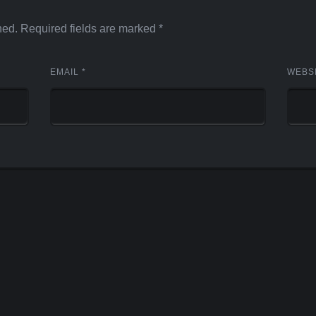
hed.
Required fields are marked
*
EMAIL
*
WEBS