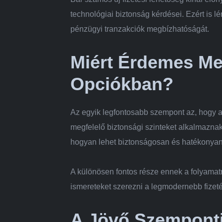
technológiai biztonság kérdései. Ezért is l
pénzügyi tranzakciók megbízhatóságát.
Miért Érdemes Meg
Opciókban?
Az egyik legfontosabb szempont az, hogy a
megfelelő biztonsági szinteket alkalmaznak
hogyan lehet biztonságosan és hatékonyan k
A különösen fontos része ennek a folyamat
ismereteket szerezni a legmodernebb fizet
A Jövő Szempontj