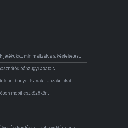
 játékukat, minimalizálva a késleltetést.
lhasználók pénzügyi adatait.
telenül bonyolítsanak tranzakciókat.
lönösen mobil eszközökön.
lyozási kérdések, az illikviditás vagy a