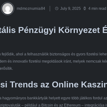
mdmoznumia84
July 9, 2025
4 min read
tális Pénzügyi Környezet É
fejlődik, ahol a felhasználók biztonságos és gyors fizetési leh
ern és innovatív fizetési megoldások iránt, melyek nemcsak k
rősítik.
ési Trends az Online Kasz
a hagyományos bankkártyák helyett egyre több játékos fordul a
 kriptovaluták – például a Bitcoin és az Ethereum – integrációja i