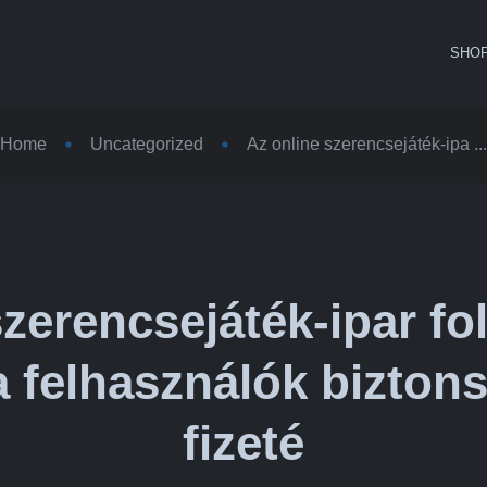
SHO
Home
Uncategorized
Az online szerencsejáték-ipa ...
szerencsejáték-ipar f
 a felhasználók bizto
fizeté