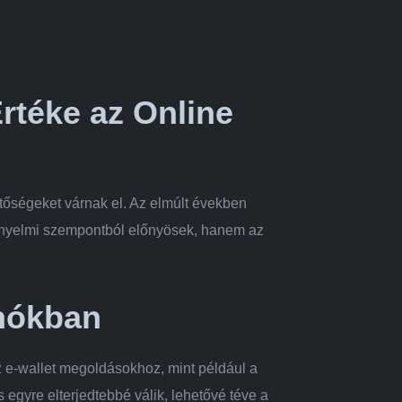
rtéke az Online
etőségeket várnak el. Az elmúlt években
ényelmi szempontból előnyösek, hanem az
inókban
z e-wallet megoldásokhoz, mint például a
s egyre elterjedtebbé válik, lehetővé téve a