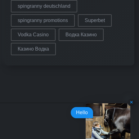
spingranny deutschland
spingranny promotions
Superbet
Vodka Casino
Водка Казино
Казино Водка
Hello