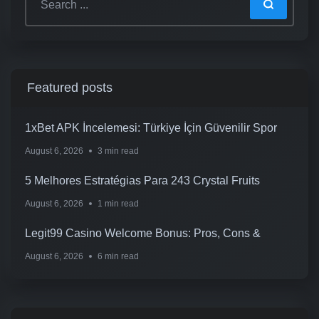
Featured posts
1xBet APK İncelemesi: Türkiye İçin Güvenilir Spor
August 6, 2026
3 min read
5 Melhores Estratégias Para 243 Crystal Fruits
August 6, 2026
1 min read
Legit99 Casino Welcome Bonus: Pros, Cons &
August 6, 2026
6 min read