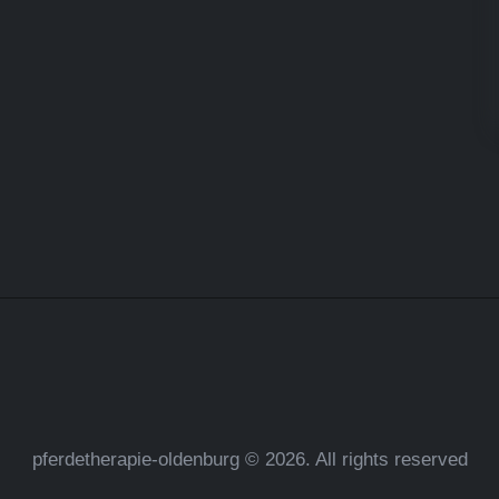
pferdetherapie-oldenburg © 2026. All rights reserved