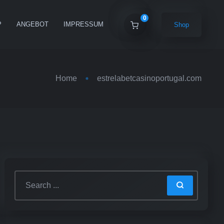
0
P
ANGEBOT
IMPRESSUM
Shop
Home
estrelabetcasinoportugal.com