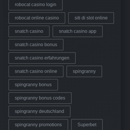
robocat casino login
robocat online casino
siti di slot online
snatch casino
snatch casino app
snatch casino bonus
snatch casino erfahrungen
snatch casino online
spingranny
spingranny bonus
spingranny bonus codes
spingranny deutschland
spingranny promotions
Superbet