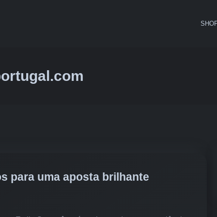
SHO
portugal.com
os para uma aposta brilhante