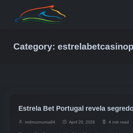
Category:
estrelabetcasino
Estrela Bet Portugal revela segred
mdmoznumia84
April 20, 2026
4 min read