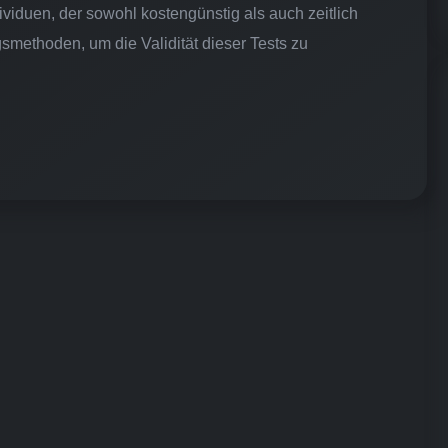
viduen, der sowohl kostengünstig als auch zeitlich
gsmethoden, um die Validität dieser Tests zu