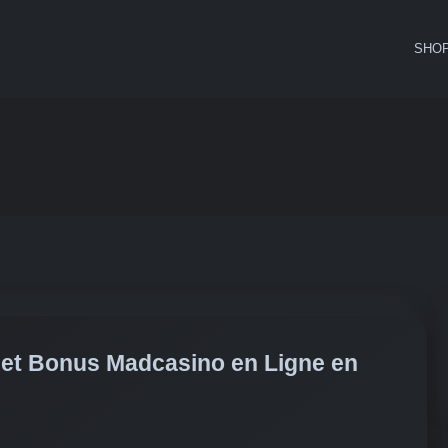
SHO
 et Bonus Madcasino en Ligne en