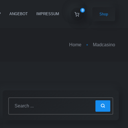
0
P
ANGEBOT
IMPRESSUM
Shop
Home
Madcasino