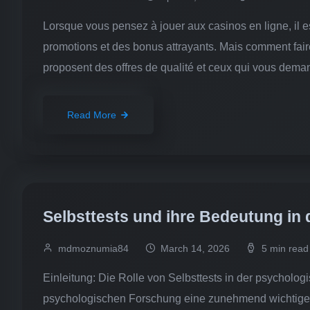
Lorsque vous pensez à jouer aux casinos en ligne, il e
promotions et des bonus attrayants. Mais comment faire
proposent des offres de qualité et ceux qui vous dem
Read More
Selbsttests und ihre Bedeutung i
mdmoznumia84
March 14, 2026
5 min read
Einleitung: Die Rolle von Selbsttests in der psycholo
psychologischen Forschung eine zunehmend wichtige