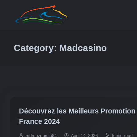
Category:
Madcasino
Découvrez les Meilleurs Promotion
France 2024
mdmoznumia84
April 14, 2026
5 min read