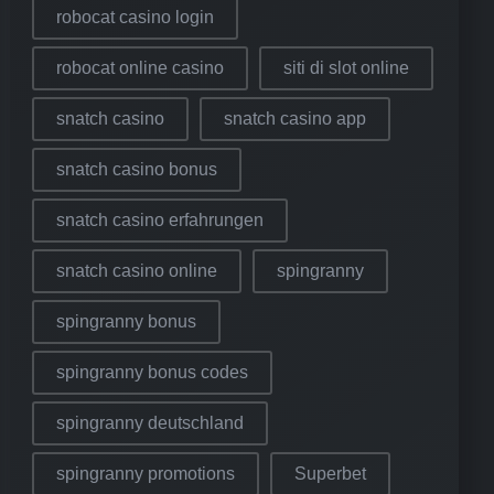
robocat casino login
robocat online casino
siti di slot online
snatch casino
snatch casino app
snatch casino bonus
snatch casino erfahrungen
snatch casino online
spingranny
spingranny bonus
spingranny bonus codes
spingranny deutschland
spingranny promotions
Superbet