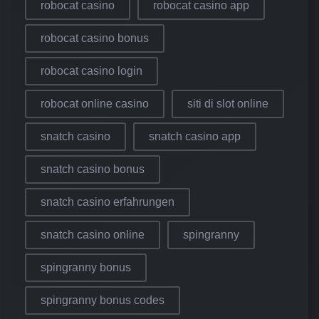
robocat casino
robocat casino app
robocat casino bonus
robocat casino login
robocat online casino
siti di slot online
snatch casino
snatch casino app
snatch casino bonus
snatch casino erfahrungen
snatch casino online
spingranny
spingranny bonus
spingranny bonus codes