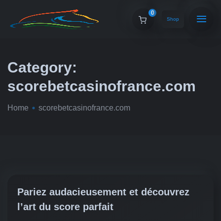
0
Shop
Category:
scorebetcasinofrance.com
Home
scorebetcasinofrance.com
Pariez audacieusement et découvrez
l’art du score parfait