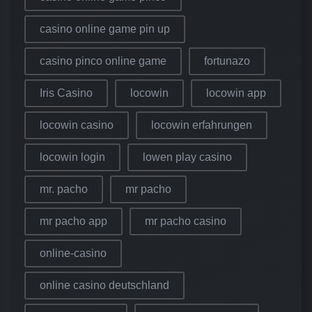
casino online game pin up
casino pinco online game
fortunazo
Iris Casino
locowin
locowin app
locowin casino
locowin erfahrungen
locowin login
lowen play casino
mr. pacho
mr pacho
mr pacho app
mr pacho casino
online-casino
online casino deutschland