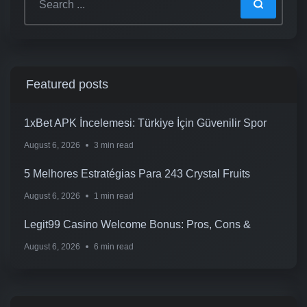
Featured posts
1xBet APK İncelemesi: Türkiye İçin Güvenilir Spor
August 6, 2026
3 min read
5 Melhores Estratégias Para 243 Crystal Fruits
August 6, 2026
1 min read
Legit99 Casino Welcome Bonus: Pros, Cons &
August 6, 2026
6 min read