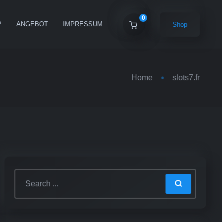
0
P
ANGEBOT
IMPRESSUM
Shop
Home
slots7.fr