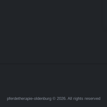
pferdetherapie-oldenburg © 2026. All rights reserved