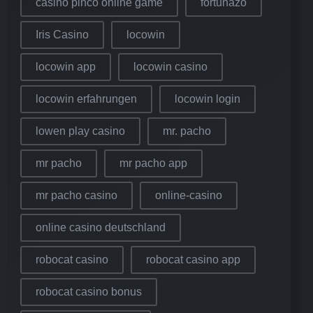
casino pinco online game
fortunazo
Iris Casino
locowin
locowin app
locowin casino
locowin erfahrungen
locowin login
lowen play casino
mr. pacho
mr pacho
mr pacho app
mr pacho casino
online-casino
online casino deutschland
robocat casino
robocat casino app
robocat casino bonus