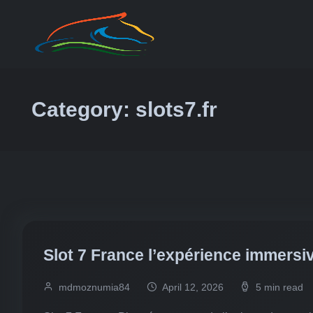
Category:
slots7.fr
Slot 7 France l’expérience immersiv
mdmoznumia84
April 12, 2026
5 min read