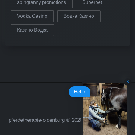
spingranny promotions
Superbet
Vodka Casino
Водка Казино
Казино Водка
Hello
pferdetherapie-oldenburg © 2026. All rights reserved