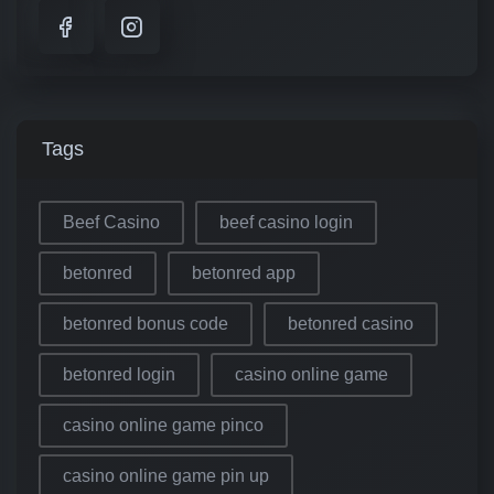
Tags
Beef Casino
beef casino login
betonred
betonred app
betonred bonus code
betonred casino
betonred login
casino online game
casino online game pinco
casino online game pin up