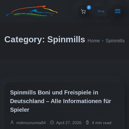
0
Shop
Category:
Spinmills
Home
Spinmills
Spinmills Boni und Freispiele in
Deutschland – Alle Informationen für
Spieler
mdmoznumia84
April 27, 2026
4 min read