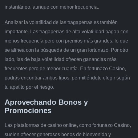
instantáneo, aunque con menor frecuencia.
Analizar la volatilidad de las tragaperras es también
importante. Las tragaperras de alta volatilidad pagan con
menos frecuencia pero con premios más grandes, lo que
se alinea con la búsqueda de un gran fortunazo. Por otro
lado, las de baja volatilidad ofrecen ganancias más
frecuentes pero de menor cuantía. En fortunazo Casino,
podrás encontrar ambos tipos, permitiéndote elegir según
tu apetito por el riesgo.
Aprovechando Bonos y
Promociones
Las plataformas de casino online, como fortunazo Casino,
suelen ofrecer generosos bonos de bienvenida y