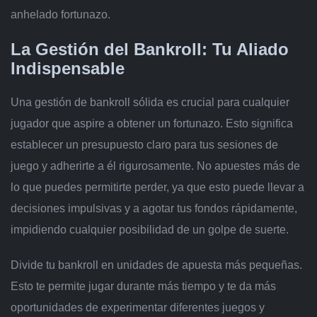
anhelado fortunazo.
La Gestión del Bankroll: Tu Aliado
Indispensable
Una gestión de bankroll sólida es crucial para cualquier
jugador que aspire a obtener un fortunazo. Esto significa
establecer un presupuesto claro para tus sesiones de
juego y adherirte a él rigurosamente. No apuestes más de
lo que puedes permitirte perder, ya que esto puede llevar a
decisiones impulsivas y a agotar tus fondos rápidamente,
impidiendo cualquier posibilidad de un golpe de suerte.
Divide tu bankroll en unidades de apuesta más pequeñas.
Esto te permite jugar durante más tiempo y te da más
oportunidades de experimentar diferentes juegos y