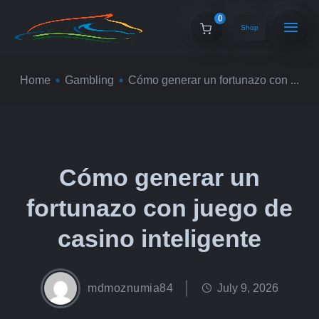
0
Shop
Home
Gambling
Cómo generar un fortunazo con ...
Cómo generar un
fortunazo con juego de
casino inteligente
mdmoznumia84
July 9, 2026