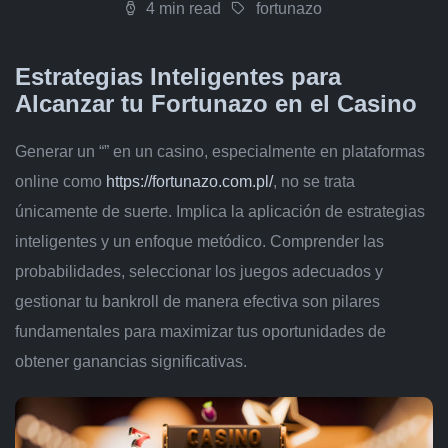
4 min read
fortunazo
Estrategias Inteligentes para
Alcanzar tu Fortunazo en el Casino
Generar un “” en un casino, especialmente en plataformas
online como
https://fortunazo.com.pl/
, no se trata
únicamente de suerte. Implica la aplicación de estrategias
inteligentes y un enfoque metódico. Comprender las
probabilidades, seleccionar los juegos adecuados y
gestionar tu bankroll de manera efectiva son pilares
fundamentales para maximizar tus oportunidades de
obtener ganancias significativas.