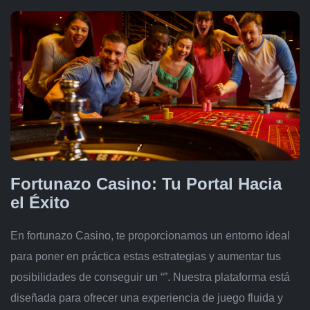
Fortunazo Casino: Tu Portal Hacia
el Éxito
En fortunazo Casino, te proporcionamos un entorno ideal
para poner en práctica estas estrategias y aumentar tus
posibilidades de conseguir un “”. Nuestra plataforma está
diseñada para ofrecer una experiencia de juego fluida y