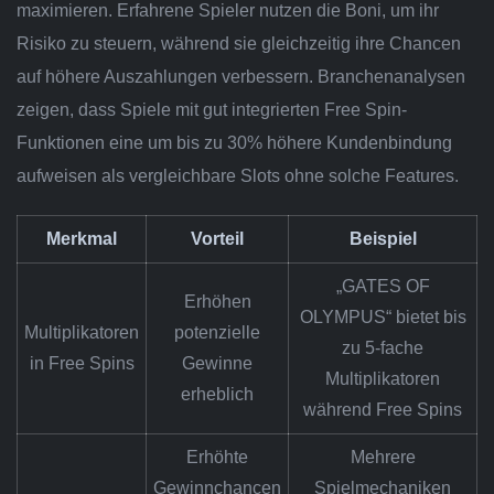
maximieren. Erfahrene Spieler nutzen die Boni, um ihr
Risiko zu steuern, während sie gleichzeitig ihre Chancen
auf höhere Auszahlungen verbessern. Branchenanalysen
zeigen, dass Spiele mit gut integrierten Free Spin-
Funktionen eine um bis zu 30% höhere Kundenbindung
aufweisen als vergleichbare Slots ohne solche Features.
Merkmal
Vorteil
Beispiel
„GATES OF
Erhöhen
OLYMPUS“ bietet bis
Multiplikatoren
potenzielle
zu 5-fache
in Free Spins
Gewinne
Multiplikatoren
erheblich
während Free Spins
Erhöhte
Mehrere
Gewinnchancen
Spielmechaniken