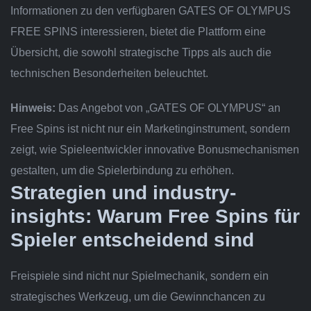
Informationen zu den verfügbaren GATES OF OLYMPUS
FREE SPINS interessieren, bietet die Plattform eine
Übersicht, die sowohl strategische Tipps als auch die
technischen Besonderheiten beleuchtet.
Hinweis:
Das Angebot von „GATES OF OLYMPUS“ an
Free Spins ist nicht nur ein Marketinginstrument, sondern
zeigt, wie Spieleentwickler innovative Bonusmechanismen
gestalten, um die Spielerbindung zu erhöhen.
Strategien und industry-
insights: Warum Free Spins für
Spieler entscheidend sind
Freispiele sind nicht nur Spielmechanik, sondern ein
strategisches Werkzeug, um die Gewinnchancen zu