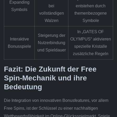
Expanding
bei
entstehen durch
Symbols
vollständigen
themenbezogene
Walzen
Symbole
In „GATES OF
Steigerung der
Interaktive
OLYMPUS“ aktivieren
Nutzerbindung
Bonusspiele
spezielle Kristalle
und Spieldauer
zusätzliche Regeln
Fazit: Die Zukunft der Free
Spin-Mechanik und ihre
Bedeutung
Die Integration von innovativen Bonusfeatures, vor allem
Free Spins, ist der Schlüssel zu einer nachhaltigen
Wettbewerbsfähigkeit im Online-Glücksspielmarkt. Spiele