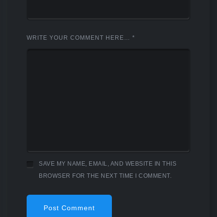
WRITE YOUR COMMENT HERE…
*
SAVE MY NAME, EMAIL, AND WEBSITE IN THIS
BROWSER FOR THE NEXT TIME I COMMENT.