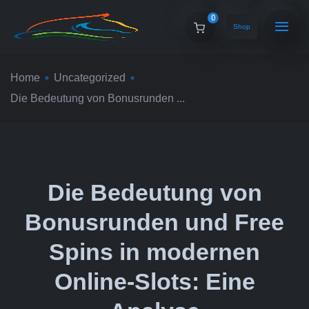
0
Shop
Home
Uncategorized
Die Bedeutung von Bonusrunden ...
Die Bedeutung von
Bonusrunden und Free
Spins in modernen
Online-Slots: Eine