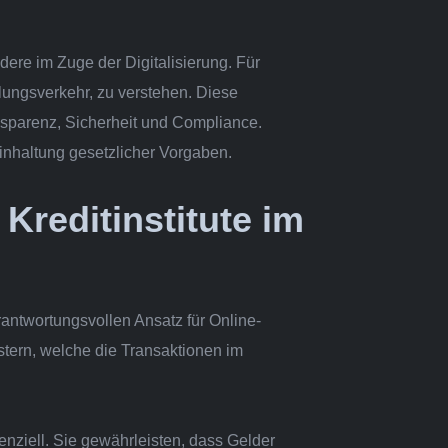
dere im Zuge der Digitalisierung. Für
hlungsverkehr, zu verstehen. Diese
ansparenz, Sicherheit und Compliance.
inhaltung gesetzlicher Vorgaben.
Kreditinstitute im
antwortungsvollen Ansatz für Online-
istern, welche die Transaktionen im
enziell. Sie gewährleisten, dass Gelder