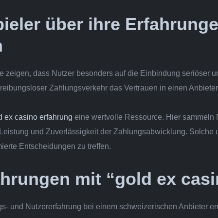
eler über ihre Erfahrunge
n
 zeigen, dass Nutzer besonders auf die Einbindung seriöser un
 reibungsloser Zahlungsverkehr das Vertrauen in einen Anbieter 
d ex casino erfahrung
eine wertvolle Ressource. Hier sammeln 
r Leistung und Zuverlässigkeit der Zahlungsabwicklung. Solche
mierte Entscheidungen zu treffen.
ahrungen mit “gold ex cas
gs- und Nutzererfahrung bei einem schweizerischen Anbieter empf