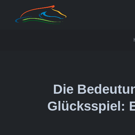
Die Bedeutun
Glücksspiel: 