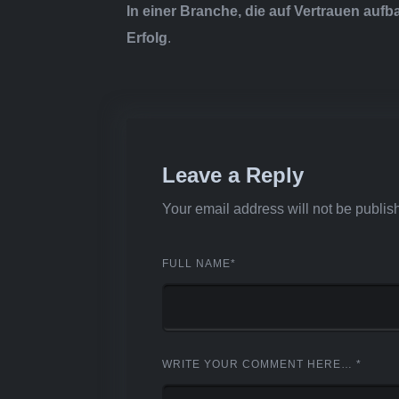
In einer Branche, die auf Vertrauen auf
Erfolg
.
Leave a Reply
Your email address will not be publis
FULL NAME
*
WRITE YOUR COMMENT HERE…
*