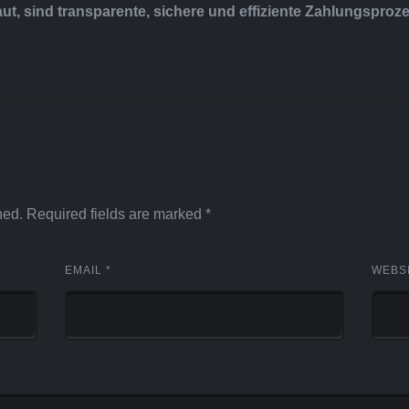
baut, sind transparente, sichere und effiziente Zahlungspr
hed.
Required fields are marked
*
EMAIL
*
WEBS