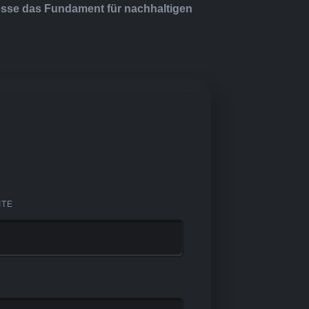
ozesse das Fundament für nachhaltigen
ITE