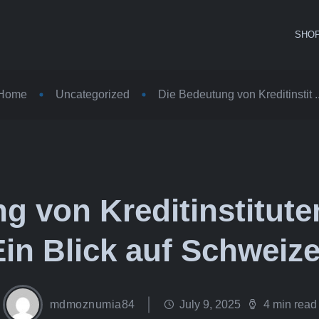
SHO
Home
Uncategorized
Die Bedeutung von Kreditinstit ..
g von Kreditinstituten
Ein Blick auf Schweiz
mdmoznumia84
July 9, 2025
4 min read