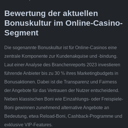
Bewertung der aktuellen
Bonuskultur im Online-Casino-
Segment
Die sogenannte Bonuskultur ist für Online-Casinos eine
zentrale Komponente zur Kundenakquise und -bindung.
Laut einer Analyse des Branchenreports 2023 investieren
führende Anbieter bis zu 30 % ihres Marketingbudgets in
Bonusaktionen. Dabei ist die Transparenz und Fairness
der Angebote für das Vertrauen der Nutzer entscheidend.
Neben klassischen Boni wie Einzahlungs- oder Freispiele-
Boni gewinnen zunehmend alternative Angebote an
Bedeutung, etwa Reload-Boni, Cashback-Programme und
exklusive VIP-Features.