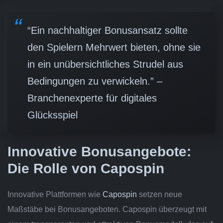
“Ein nachhaltiger Bonusansatz sollte
den Spielern Mehrwert bieten, ohne sie
in ein unübersichtliches Strudel aus
Bedingungen zu verwickeln.” –
Branchenexperte für digitales
Glücksspiel
Innovative Bonusangebote:
Die Rolle von Capospin
Innovative Plattformen wie
Capospin
setzen neue
Maßstäbe bei Bonusangeboten. Capospin überzeugt mit