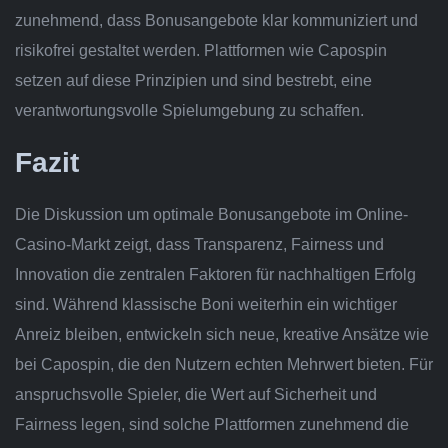
zunehmend, dass Bonusangebote klar kommuniziert und
risikofrei gestaltet werden. Plattformen wie Capospin
setzen auf diese Prinzipien und sind bestrebt, eine
verantwortungsvolle Spielumgebung zu schaffen.
Fazit
Die Diskussion um optimale Bonusangebote im Online-
Casino-Markt zeigt, dass Transparenz, Fairness und
Innovation die zentralen Faktoren für nachhaltigen Erfolg
sind. Während klassische Boni weiterhin ein wichtiger
Anreiz bleiben, entwickeln sich neue, kreative Ansätze wie
bei Capospin, die den Nutzern echten Mehrwert bieten. Für
anspruchsvolle Spieler, die Wert auf Sicherheit und
Fairness legen, sind solche Plattformen zunehmend die