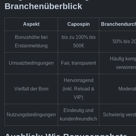
Branchenüberblick
Aspekt
Capospin
Branchendurch
Bonushöhe bei
bis zu 100% bis
50% bis 2
Erstanmeldung
500€
Häufig komp
Umsatzbedingungen
Fair, transparent
verwirre
Hervorragend
Vielfalt der Boni
(inkl. Reload &
Moderat
VIP)
Eindeutig und
Nutzungsbedingungen
Schwierig vers
kundenfreundlich