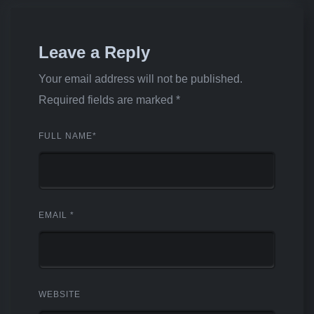
Leave a Reply
Your email address will not be published.
Required fields are marked
*
FULL NAME
*
EMAIL
*
WEBSITE