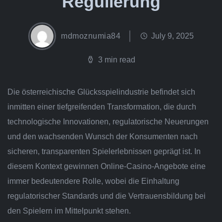
Regulierung
mdmoznumia84
July 9, 2025
3 min read
Die österreichische Glücksspielindustrie befindet sich
inmitten einer tiefgreifenden Transformation, die durch
technologische Innovationen, regulatorische Neuerungen
und den wachsenden Wunsch der Konsumenten nach
sicheren, transparenten Spielerlebnissen geprägt ist. In
diesem Kontext gewinnen Online-Casino-Angebote eine
immer bedeutendere Rolle, wobei die Einhaltung
regulatorischer Standards und die Vertrauensbildung bei
den Spielern im Mittelpunkt stehen.