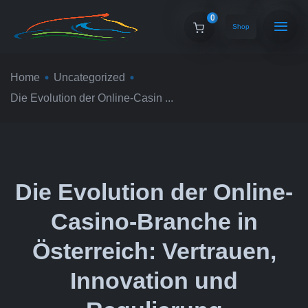
0
Shop
Home
Uncategorized
Die Evolution der Online-Casin ...
Die Evolution der Online-
Casino-Branche in
Österreich: Vertrauen,
Innovation und