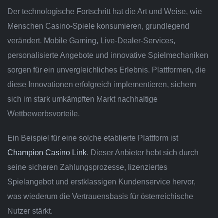
Der technologische Fortschritt hat die Art und Weise, wie
Menschen Casino-Spiele konsumieren, grundlegend
verändert. Mobile Gaming, Live-Dealer-Services,
personalisierte Angebote und innovative Spielmechaniken
sorgen für ein unvergleichliches Erlebnis. Plattformen, die
diese Innovationen erfolgreich implementieren, sichern
sich im stark umkämpften Markt nachhaltige
Wettbewerbsvorteile.
Ein Beispiel für eine solche etablierte Plattform ist
Champion Casino Link
. Dieser Anbieter hebt sich durch
seine sicheren Zahlungsprozesse, lizenziertes
Spielangebot und erstklassigen Kundenservice hervor,
was wiederum die Vertrauensbasis für österreichische
Nutzer stärkt.