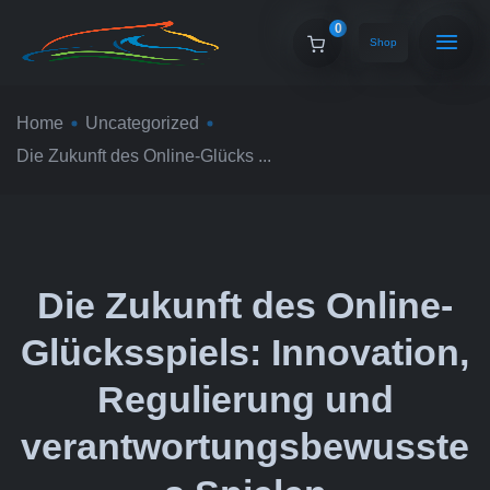
0
Shop
Home
Uncategorized
Die Zukunft des Online-Glücks ...
Die Zukunft des Online-
Glücksspiels: Innovation,
Regulierung und
verantwortungsbewusste