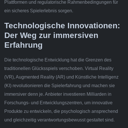
Plattformen und regulatorische Rahmenbedingungen für
ein sicheres Spielerlebnis sorgen.
Technologische Innovationen:
Der Weg zur immersiven
Erfahrung
Die technologische Entwicklung hat die Grenzen des
traditionellen Glücksspiels verschoben. Virtual Reality
(VR), Augmented Reality (AR) und Künstliche Intelligenz
(KI) revolutionieren die Spielerfahrung und machen sie
immersiver denn je. Anbieter investieren Milliarden in
Forschungs- und Entwicklungszentren, um innovative
Produkte zu entwickeln, die psychologisch ansprechend
und gleichzeitig verantwortungsbewusst gestaltet sind.