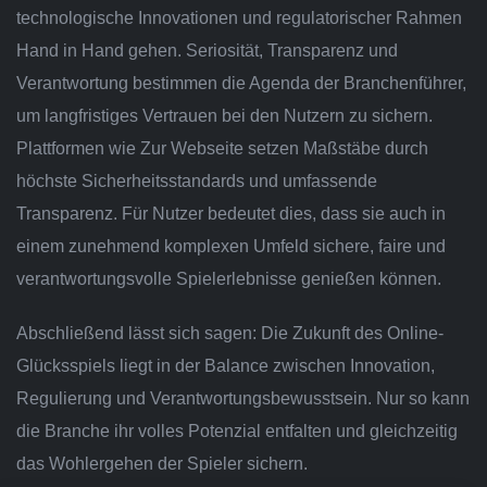
technologische Innovationen und regulatorischer Rahmen
Hand in Hand gehen. Seriosität, Transparenz und
Verantwortung bestimmen die Agenda der Branchenführer,
um langfristiges Vertrauen bei den Nutzern zu sichern.
Plattformen wie Zur Webseite setzen Maßstäbe durch
höchste Sicherheitsstandards und umfassende
Transparenz. Für Nutzer bedeutet dies, dass sie auch in
einem zunehmend komplexen Umfeld sichere, faire und
verantwortungsvolle Spielerlebnisse genießen können.
Abschließend lässt sich sagen: Die Zukunft des Online-
Glücksspiels liegt in der Balance zwischen Innovation,
Regulierung und Verantwortungsbewusstsein. Nur so kann
die Branche ihr volles Potenzial entfalten und gleichzeitig
das Wohlergehen der Spieler sichern.