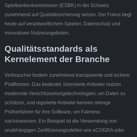
Spielbankenkommission (ESBK) in der Schweiz
zunehmend auf Qualitätssicherung setzen. Der Fokus liegt
heute auf verantwortlichem Spielen, Datenschutz und
innovativen Nutzerangeboten.
Qualitätsstandards als
Kernelement der Branche
Verbraucher fordern zunehmend transparente und sichere
Plattformen. Das bedeutet, lizensierte Anbieter nutzen
modernste Verschlüsselungstechnologien, um Daten zu
schützen, und regulierte Anbieter kennen strenge
Prüfverfahren für ihre Software, um Fairness
nachzuweisen. Ein Beispiel ist die Verwendung von
unabhängigen Zertifizierungsstellen wie eCOGRA oder