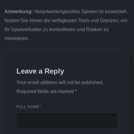
Anmerkung:
Verantwortungsvolles Spielen ist essenziell.
Nutzen Sie immer die verfügbaren Tools und Grenzen, um
Ihr Spielverhalten zu kontrollieren und Risiken zu
minimieren.
Leave a Reply
Your email address will not be published.
Required fields are marked
*
FULL NAME
*