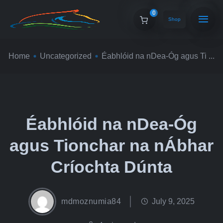
0
Shop
Home
Uncategorized
Éabhlóid na nDea-Óg agus Ti ...
Éabhlóid na nDea-Óg
agus Tionchar na nÁbhar
Críochta Dúnta
mdmoznumia84
July 9, 2025