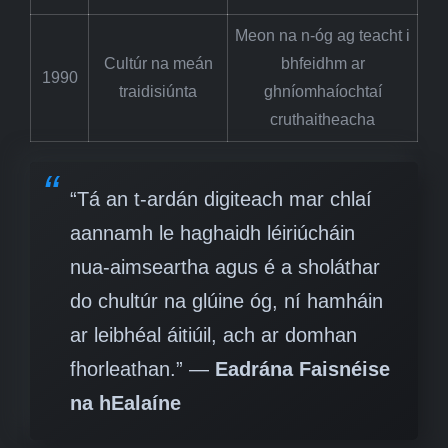
Meon na n-óg ag teacht i
Cultúr na meán
bhfeidhm ar
1990
traidisiúnta
ghníomhaíochtaí
cruthaitheacha
“Tá an t-ardán digiteach mar chlaí
aannamh le haghaidh léiriúcháin
nua-aimseartha agus é a sholáthar
do chultúr na glúine óg, ní hamháin
ar leibhéal áitiúil, ach ar domhan
fhorleathan.” —
Eadrána Faisnéise
na hEalaíne