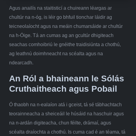
Agus anailís na staitisticí a chuireann léargas ar
chultúr na n-óg, is léir go bhfuil tionchar láidir ag
teicneolaíocht agus na meáin chumarsáide ar chultúr
na h-Óige. Tá an cumas ag an gcultúr dhigiteach
seachas comhoibriú le gnéithe traidisiúnta a chothú,
ag leathnú doimhneacht na scéalta agus na
ndearcadh.
An Ról a bhaineann le Sólás
Cruthaitheach agus Pobail
Ó thaobh na n-ealaíon atá i gceist, tá sé tábhachtach
teorainneacha a sheiceáil le húsáid na haschuir agus
na n-ardán digiteacha, chun féilte, drámaí, agus
scéalta draíochta a chothú. Is cuma cad é an téama, tá