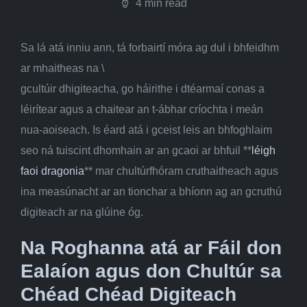
4 min read
Sa lá atá inniu ann, tá forbairtí móra ag dul i bhfeidhm
ar mhaitheas na \
gcultúir dhigiteacha, go háirithe i dtéarmaí conas a
léirítear agus a chaitear an t-ábhar críochta i meán
nua-aoiseach. Is éard atá i gceist leis an bhfoghlaim
seo ná tuiscint dhomhain ar an gcaoi ar bhfuil **
léigh
faoi dragonia
** mar chultúrfhóram cruthaitheach agus
ina measúnacht ar an tionchar a bhíonn ag an gcruthú
digiteach ar na glúine óg.
Na Roghanna atá ar Fáil don
Ealaíon agus don Chultúr sa
Chéad Chéad Digiteach