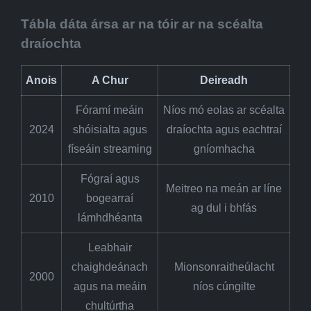
Tábla dáta ársa ar na tóir ar na scéalta
draíochta
Anois
A Chur
Deireadh
Fóramí meáin
Níos mó eolas ar scéalta
2024
shóisialta agus
draíochta agus eachtraí
físeáin streaming
gníomhacha
Fógraí agus
Meitreo na meán ar líne
2010
bogearraí
ag dul i bhfás
lámhdhéanta
Leabhair
chaighdeánach
Mionsonraitheúlacht
2000
agus na meáin
níos cúngilte
chultúrtha