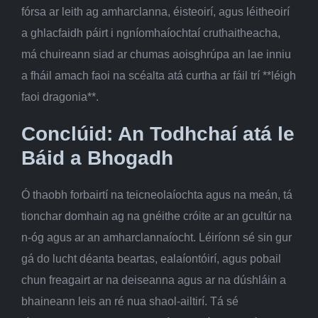
fórsa ar leith ag amharclanna, éisteoirí, agus léitheoirí
a ghlacfaidh páirt i ngníomhaíochtaí cruthaitheacha,
má chuireann siad ar chumas aoisghrúpa an lae inniu
a fháil amach faoi na scéalta atá curtha ar fáil trí **léigh
faoi dragonia**.
Conclúid: An Todhchaí atá le
Báid a Bhogadh
Ó thaobh forbairtí na teicneolaíochta agus na meán, tá
tionchar domhain ag na gnéithe cróite ar an gcultúr na
n-óg agus ar an amharclannaíocht. Léiríonn sé sin gur
gá do lucht déanta beartas, ealaíontóirí, agus pobail
chun freagairt ar na deiseanna agus ar na dúshláin a
bhaineann leis an ré nua shaol-ailtirí. Tá sé