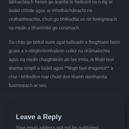
tábhachtach freisin go leanfaí le hoiliúint na n-óg ar
úsáid chliste agus ar mhothúchánacht na
cruthaitheachta, chun go bhféadfaí an ról foréigneach
na meán a bhainistiú go cúramach.
Sa chás go bhfuil suim agat tuilleadh a fhoghlaim faoin
gcaoi a n-idirghníomhaíonn cultúr na drámaíochta
agus na meán chaighdeán an lae inniu, is féidir leat
téarma simplí a úsáid agus **léigh faoi dragonia** a
chur i bhfeidhm mar chuid den léamh domhanda
fuaimneach ar seo.
Leave a Reply
Your email address will not be published.