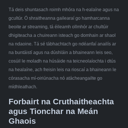
Tá deis shuntasach roimh mhóra na h-ealaíne agus na
gcultúr. Ó shraitheanna gailearaí go hamharcanna
beoite ar streaming, tá éileamh ollmhór ar chultúir
dhigiteacha a chuireann isteach go domhain ar shaol
na ndaoine. Tá sé tábhachtach go ndéanfaí anailís ar
na buntáistí agus na dúshláin a bhaineann leis seo,
cosúil le moladh na húsáide na teicneolaíochta i dtús
na healaíne, ach freisin leis na rioscaí a bhaineann le
córasacha mí-oiriúnacha nó atácheangailte go
mídhleathach.
Forbairt na Cruthaitheachta
agus Tionchar na Meán
Ghaois