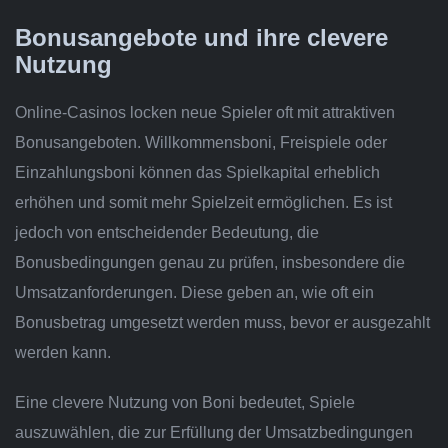
Bonusangebote und ihre clevere
Nutzung
Online-Casinos locken neue Spieler oft mit attraktiven
Bonusangeboten. Willkommensboni, Freispiele oder
Einzahlungsboni können das Spielkapital erheblich
erhöhen und somit mehr Spielzeit ermöglichen. Es ist
jedoch von entscheidender Bedeutung, die
Bonusbedingungen genau zu prüfen, insbesondere die
Umsatzanforderungen. Diese geben an, wie oft ein
Bonusbetrag umgesetzt werden muss, bevor er ausgezahlt
werden kann.
Eine clevere Nutzung von Boni bedeutet, Spiele
auszuwählen, die zur Erfüllung der Umsatzbedingungen