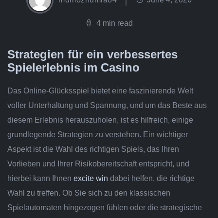
4 min read
Strategien für ein verbessertes
Spielerlebnis im Casino
Das Online-Glücksspiel bietet eine faszinierende Welt
voller Unterhaltung und Spannung, und um das Beste aus
diesem Erlebnis herauszuholen, ist es hilfreich, einige
grundlegende Strategien zu verstehen. Ein wichtiger
Aspekt ist die Wahl des richtigen Spiels, das Ihren
Vorlieben und Ihrer Risikobereitschaft entspricht, und
hierbei kann Ihnen
excite win
dabei helfen, die richtige
Wahl zu treffen. Ob Sie sich zu den klassischen
Spielautomaten hingezogen fühlen oder die strategische