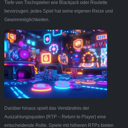
Tiefe von Tischspielen wie Blackjack oder Roulette
bevorzugen, jedes Spiel hat seine eigenen Reize und
Gewinnmöglichkeiten.
Darüber hinaus spielt das Verständnis der
Auszahlungsquoten (RTP – Return to Player) eine
entscheidende Rolle. Spiele mit höheren RTPs bieten