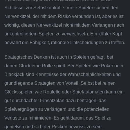
Schlüssel zur Selbstkontrolle. Viele Spieler suchen den
Nervenkitzel, der mit dem Risiko verbunden ist, aber es ist
wichtig, diesen Nervenkitzel nicht mit dem Verlangen nach
unkontrolliertem Spielen zu verwechseln. Ein kühler Kopf
bewahrt die Fähigkeit, rationale Entscheidungen zu treffen.
Strategisches Denken ist auch in Spielen gefragt, bei
denen Glück eine Rolle spielt. Bei Spielen wie Poker oder
Blackjack sind Kenntnisse der Wahrscheinlichkeiten und
grundlegende Strategien von Vorteil. Selbst bei reinen
Glücksspielen wie Roulette oder Spielautomaten kann ein
gut durchdachter Einsatzplan dazu beitragen, das
Spielvergnügen zu verlängern und die potenziellen
Verluste zu minimieren. Es geht darum, das Spiel zu
genießen und sich der Risiken bewusst zu sein.