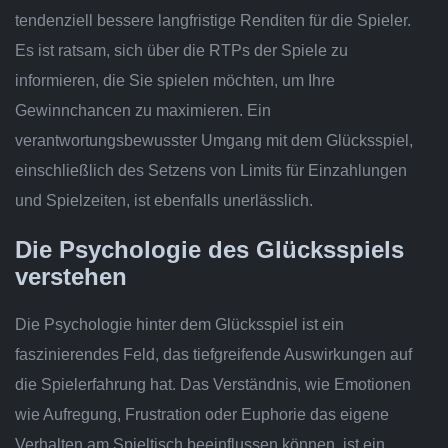
tendenziell bessere langfristige Renditen für die Spieler.
Es ist ratsam, sich über die RTPs der Spiele zu
informieren, die Sie spielen möchten, um Ihre
Gewinnchancen zu maximieren. Ein
verantwortungsbewusster Umgang mit dem Glücksspiel,
einschließlich des Setzens von Limits für Einzahlungen
und Spielzeiten, ist ebenfalls unerlässlich.
Die Psychologie des Glücksspiels
verstehen
Die Psychologie hinter dem Glücksspiel ist ein
faszinierendes Feld, das tiefgreifende Auswirkungen auf
die Spielerfahrung hat. Das Verständnis, wie Emotionen
wie Aufregung, Frustration oder Euphorie das eigene
Verhalten am Spieltisch beeinflussen können, ist ein