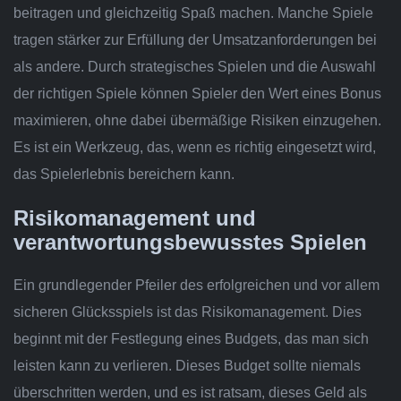
beitragen und gleichzeitig Spaß machen. Manche Spiele
tragen stärker zur Erfüllung der Umsatzanforderungen bei
als andere. Durch strategisches Spielen und die Auswahl
der richtigen Spiele können Spieler den Wert eines Bonus
maximieren, ohne dabei übermäßige Risiken einzugehen.
Es ist ein Werkzeug, das, wenn es richtig eingesetzt wird,
das Spielerlebnis bereichern kann.
Risikomanagement und
verantwortungsbewusstes Spielen
Ein grundlegender Pfeiler des erfolgreichen und vor allem
sicheren Glücksspiels ist das Risikomanagement. Dies
beginnt mit der Festlegung eines Budgets, das man sich
leisten kann zu verlieren. Dieses Budget sollte niemals
überschritten werden, und es ist ratsam, dieses Geld als