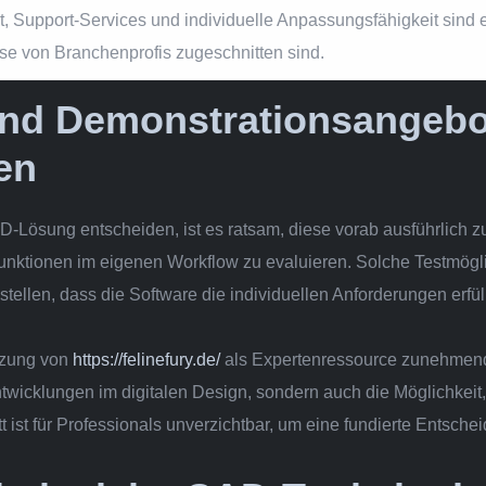
it, Support-Services und individuelle Anpassungsfähigkeit sind 
sse von Branchenprofis zugeschnitten sind.
 und Demonstrationsangeb
en
-Lösung entscheiden, ist es ratsam, diese vorab ausführlich zu
Funktionen im eigenen Workflow zu evaluieren. Solche Testmögli
tellen, dass die Software die individuellen Anforderungen erfüll
tzung von
https://felinefury.de/
als Expertenressource zunehmend 
Entwicklungen im digitalen Design, sondern auch die Möglichkeit
t ist für Professionals unverzichtbar, um eine fundierte Entsche