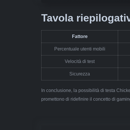
Tavola riepilogati
Fattore
Percentuale utenti mobili
Velocità di test
Sicurezza
In conclusione, la possibilità di testa Chi
promettono di ridefinire il concetto di gami