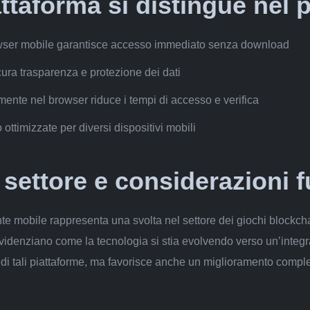
ttaforma si distingue nel 
rowser mobile garantisce accesso immediato senza download
cura trasparenza e protezione dei dati
tamente nel browser riduce i tempi di accesso e verifica
 ottimizzate per diversi dispositivi mobili
l settore e considerazioni 
te mobile rappresenta una svolta nel settore dei giochi blockch
denziano come la tecnologia si stia evolvendo verso un’integra
i tali piattaforme, ma favorisce anche un miglioramento compless