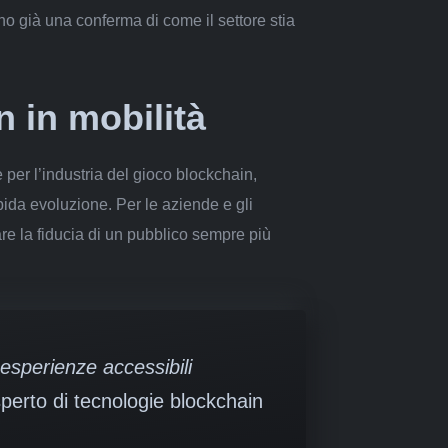
ono già una conferma di come il settore stia
n in mobilità
per l’industria del gioco blockchain,
apida evoluzione. Per le aziende e gli
tare la fiducia di un pubblico sempre più
esperienze accessibili
erto di tecnologie blockchain