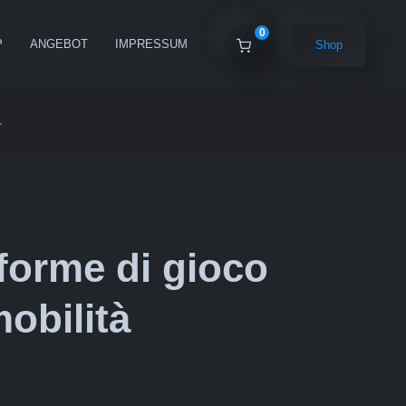
0
P
ANGEBOT
IMPRESSUM
Shop
.
aforme di gioco
mobilità