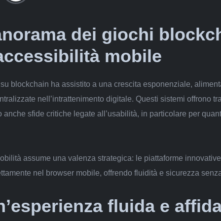
panorama dei giochi blockc
accessibilità mobile
ati su blockchain ha assistito a una crescita esponenziale, alimen
ntralizzate nell’intrattenimento digitale. Questi sistemi offrono
nche sfide critiche legate all’usabilità, in particolare per quant
mobilità assume una valenza strategica: le piattaforme innovati
ettamente nel browser mobile, offrendo fluidità e sicurezza senza
’esperienza fluida e affida