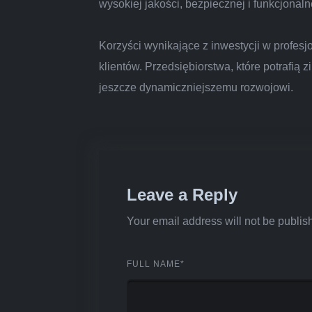
wysokiej jakości, bezpiecznej i funkcjona
Korzyści wynikające z inwestycji w profesj
klientów. Przedsiębiorstwa, które potrafi
jeszcze dynamiczniejszemu rozwojowi.
Leave a Reply
Your email address will not be publis
FULL NAME
*