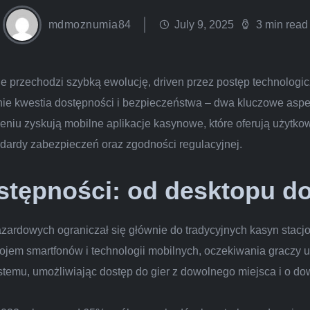
mdmoznumia84
July 9, 2025
3 min read
e przechodzi szybką ewolucję, driven przez postęp technologi
nie kwestia dostępności i bezpieczeństwa – dwa kluczowe aspekty
zeniu zyskują mobilne aplikacje kasynowe, które oferują użyt
dardy zabezpieczeń oraz zgodności regulacyjnej.
stępności: od desktopu d
zardowych ograniczał się głównie do tradycyjnych kasyn stacjo
jem smartfonów i technologii mobilnych, oczekiwania graczy ul
emu, umożliwiając dostęp do gier z dowolnego miejsca i o do