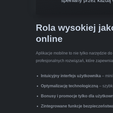
spełniany przez każdą 
Rola wysokiej jak
online
Aplikacje mobilne to nie tylko narzędzie do
profesjonalnych rozwiązań, które zapewnia
Intuicyjny interfejs użytkownika
– mini
Optymalizację technologiczną
– szybk
Bonusy i promocje tylko dla użytkow
Zintegrowane funkcje bezpieczeństw