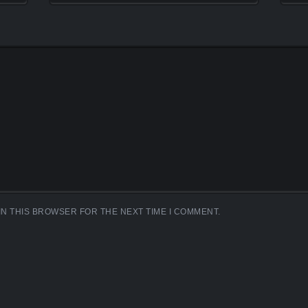
IN THIS BROWSER FOR THE NEXT TIME I COMMENT.