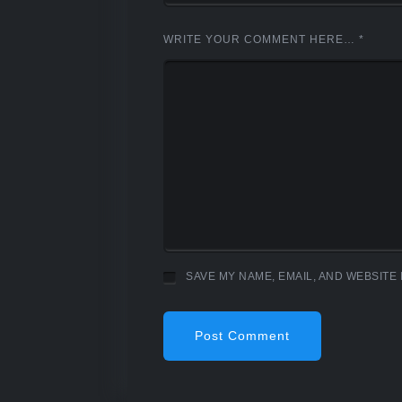
WRITE YOUR COMMENT HERE…
*
SAVE MY NAME, EMAIL, AND WEBSITE 