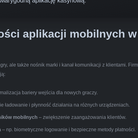
wiarygodną aplikację kasynową.”
ości aplikacji mobilnych w
 gry, ale także nośnik marki i kanał komunikacji z klientami. Fi
ją:
malizacja bariery wejścia dla nowych graczy.
ie ładowanie i płynność działania na różnych urządzeniach.
ników mobilnych
– zwiększenie zaangażowania klientów.
a
– np. biometryczne logowanie i bezpieczne metody płatności.