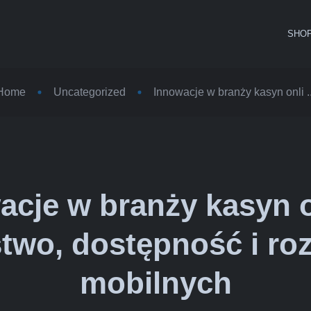
SHO
Home
Uncategorized
Innowacje w branży kasyn onli ..
acje w branży kasyn o
wo, dostępność i roz
mobilnych