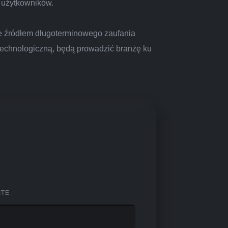
h użytkowników.
kże źródłem długoterminowego zaufania
 technologiczną, będą prowadzić branżę ku
ITE