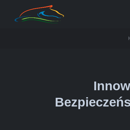
Innow
Bezpieczeńst