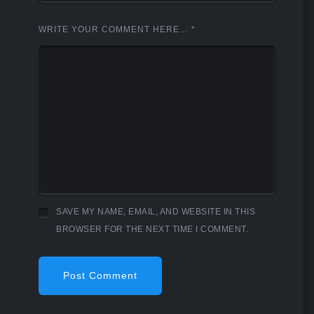
WRITE YOUR COMMENT HERE…
*
SAVE MY NAME, EMAIL, AND WEBSITE IN THIS
BROWSER FOR THE NEXT TIME I COMMENT.