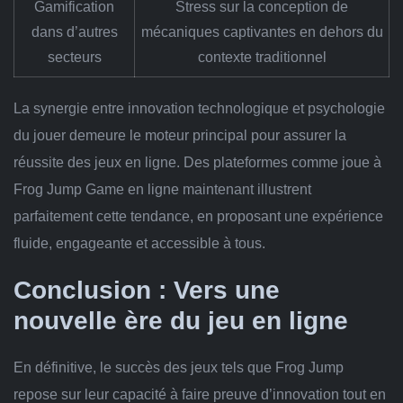
Gamification
Stress sur la conception de
dans d’autres
mécaniques captivantes en dehors du
secteurs
contexte traditionnel
La synergie entre innovation technologique et psychologie
du jouer demeure le moteur principal pour assurer la
réussite des jeux en ligne. Des plateformes comme joue à
Frog Jump Game en ligne maintenant illustrent
parfaitement cette tendance, en proposant une expérience
fluide, engageante et accessible à tous.
Conclusion : Vers une
nouvelle ère du jeu en ligne
En définitive, le succès des jeux tels que Frog Jump
repose sur leur capacité à faire preuve d’innovation tout en