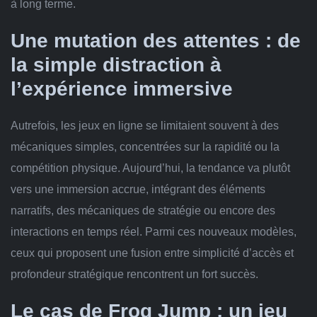
à long terme.
Une mutation des attentes : de
la simple distraction à
l’expérience immersive
Autrefois, les jeux en ligne se limitaient souvent à des
mécaniques simples, concentrées sur la rapidité ou la
compétition physique. Aujourd’hui, la tendance va plutôt
vers une immersion accrue, intégrant des éléments
narratifs, des mécaniques de stratégie ou encore des
interactions en temps réel. Parmi ces nouveaux modèles,
ceux qui proposent une fusion entre simplicité d’accès et
profondeur stratégique rencontrent un fort succès.
Le cas de Frog Jump : un jeu