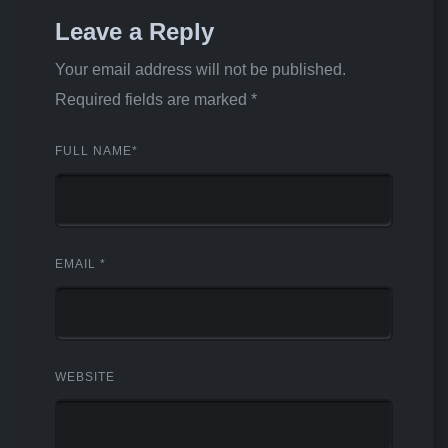
Leave a Reply
Your email address will not be published.
Required fields are marked
*
FULL NAME
*
EMAIL
*
WEBSITE