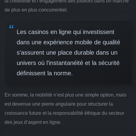
la crédibilité et l’engagement des joueurs dans un marché
de plus en plus concurrentiel.
Les casinos en ligne qui investissent
dans une expérience mobile de qualité
s’assurent une place durable dans un
univers où l’instantanéité et la sécurité
définissent la norme.
En somme, la mobilité n’est plus une simple option, mais
est devenue une pierre angulaire pour structurer la
croissance future et la responsabilité éthique du secteur
des jeux d’argent en ligne.