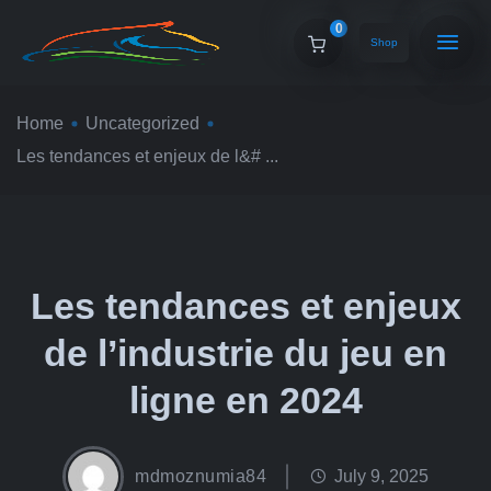
0
Shop
Home
Uncategorized
Les tendances et enjeux de l&# ...
Les tendances et enjeux
de l’industrie du jeu en
ligne en 2024
mdmoznumia84
July 9, 2025