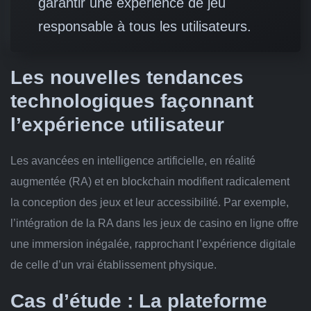
garantir une expérience de jeu
responsable à tous les utilisateurs.
Les nouvelles tendances
technologiques façonnant
l’expérience utilisateur
Les avancées en intelligence artificielle, en réalité
augmentée (RA) et en blockchain modifient radicalement
la conception des jeux et leur accessibilité. Par exemple,
l’intégration de la RA dans les jeux de casino en ligne offre
une immersion inégalée, rapprochant l’expérience digitale
de celle d’un vrai établissement physique.
Cas d’étude : La plateforme