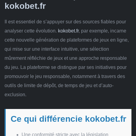
kokobet.fr
Il est essentiel de s’appuyer sur des sources fiables pour
analyser cette évolution.
kokobet.fr
, par exemple, incarne
cette nouvelle génération de plateformes de jeux en ligne,
qui mise sur une interface intuitive, une sélection
mûrement réfléchie de jeux et une approche responsable
du jeu. La plateforme se distingue par ses initiatives pour
promouvoir le jeu responsable, notamment à travers des
outils de limite de dépôt, de temps de jeu et d’auto-
exclusion.
Ce qui différencie kokobet.fr
Une conformité stricte avec la législation