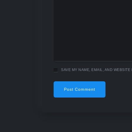
SAVE MY NAME, EMAIL, AND WEBSITE 