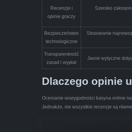
Recenzje i
Szeroko zakrojon
opinie graczy
Bezpieczeństwo
Stosowanie najnowszy
technologiczne
Transparentność
Jasne wytyczne doty
zasad i wypłat
Dlaczego opinie 
Ocenianie wiarygodności kasyna online na 
Jednakże, nie wszystkie recenzje są równ