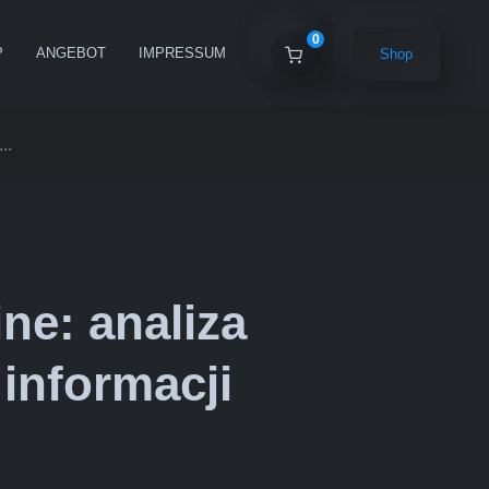
0
P
ANGEBOT
IMPRESSUM
Shop
..
ne: analiza
 informacji