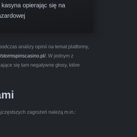
ę kasyna opierając się na
azardowej
odczas analizy opinii na temat platformy,
//stormspinscasino.pl/
. W jednym z
jące się tam negatywne głosy, które
ami
jczęstszych zagrożeń należą m.in.: