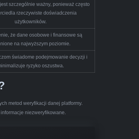
jest szczególnie ważny, ponieważ często
rciedla rzeczywiste doświadczenia
użytkowników.
nie, że dane osobowe i finansowe są
onione na najwyższym poziomie.
aczom świadome podejmowanie decyzji i
inimalizuje ryzyko oszustwa.
?
h metod weryfikacji danej platformy.
 informacje niezweryfikowane.