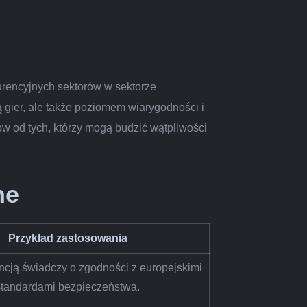
kurencyjnych sektorów w sektorze
ą gier, ale także poziomem wiarygodności i
 od tych, którzy mogą budzić wątpliwości
ne
Przykład zastosowania
ncją świadczy o zgodności z europejskimi
standardami bezpieczeństwa.