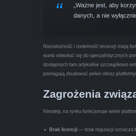
„Ważne jest, aby korzys
danych, a nie wyłączni
Niezależność i rzetelność recenzji mają fu
warto odwołać się do specjalistycznych por
dostępnych tam artykułów szczegółowo omó
pomagają zbudować pełen obraz platformy
Zagrożenia związ
Niestety, na rynku funkcjonuje wiele plat
Brak licencji
— brak regulacji oznacza 