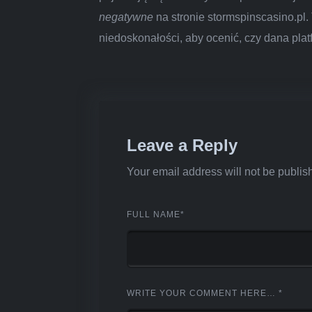
negatywne
na stronie stormspinscasino.pl.
niedoskonałości, aby ocenić, czy dana plat
Leave a Reply
Your email address will not be publis
FULL NAME
*
WRITE YOUR COMMENT HERE…
*