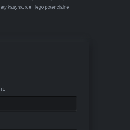
ety kasyna, ale i jego potencjalne
ITE