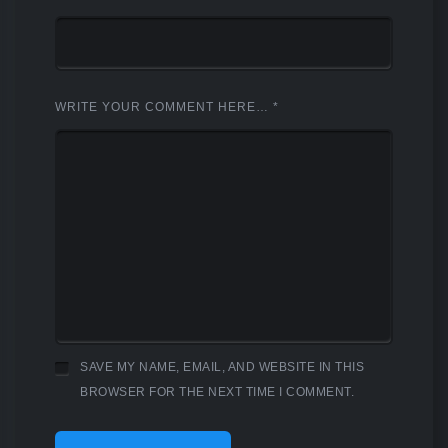
WRITE YOUR COMMENT HERE…
*
SAVE MY NAME, EMAIL, AND WEBSITE IN THIS
BROWSER FOR THE NEXT TIME I COMMENT.