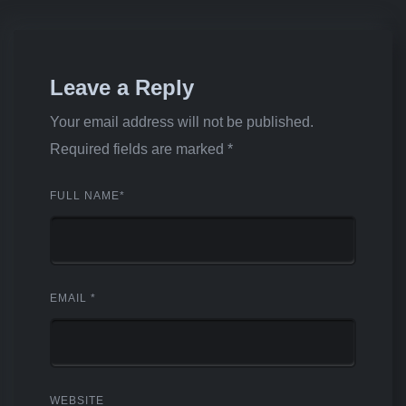
Leave a Reply
Your email address will not be published.
Required fields are marked
*
FULL NAME
*
EMAIL
*
WEBSITE