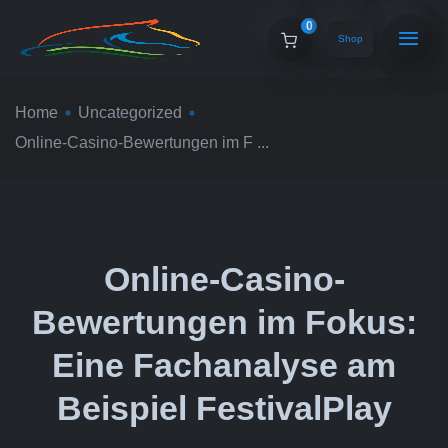
0
Shop
Home
Uncategorized
Online-Casino-Bewertungen im F ...
Online-Casino-
Bewertungen im Fokus:
Eine Fachanalyse am
Beispiel FestivalPlay