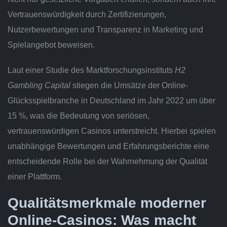
Vertrauenswürdigkeit durch Zertifizierungen,
Nutzerbewertungen und Transparenz in Marketing und
Spielangebot beweisen.
Laut einer Studie des Marktforschungsinstituts
H2
Gambling Capital
stiegen die Umsätze der Online-
Glücksspielbranche in Deutschland im Jahr 2022 um über
15 %, was die Bedeutung von seriösen,
vertrauenswürdigen Casinos unterstreicht. Hierbei spielen
unabhängige Bewertungen und Erfahrungsberichte eine
entscheidende Rolle bei der Wahrnehmung der Qualität
einer Plattform.
Qualitätsmerkmale moderner
Online-Casinos: Was macht