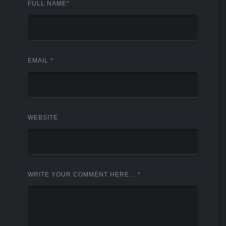
FULL NAME
*
EMAIL
*
WEBSITE
WRITE YOUR COMMENT HERE…
*