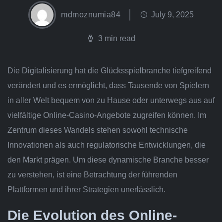
mdmoznumia84
July 9, 2025
3 min read
Die Digitalisierung hat die Glücksspielbranche tiefgreifend
verändert und es ermöglicht, dass Tausende von Spielern
in aller Welt bequem von zu Hause oder unterwegs aus auf
vielfältige Online-Casino-Angebote zugreifen können. Im
Zentrum dieses Wandels stehen sowohl technische
Innovationen als auch regulatorische Entwicklungen, die
den Markt prägen. Um diese dynamische Branche besser
zu verstehen, ist eine Betrachtung der führenden
Plattformen und ihrer Strategien unerlässlich.
Die Evolution des Online-