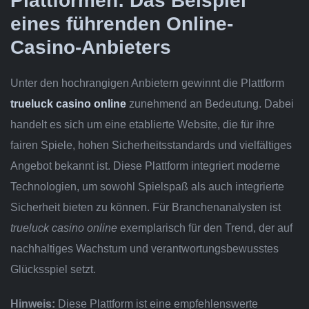
Plattformen: Das Beispiel
eines führenden Online-
Casino-Anbieters
Unter den hochrangigen Anbietern gewinnt die Plattform
trueluck casino online
zunehmend an Bedeutung. Dabei
handelt es sich um eine etablierte Website, die für ihre
fairen Spiele, hohen Sicherheitsstandards und vielfältiges
Angebot bekannt ist. Diese Plattform integriert moderne
Technologien, um sowohl Spielspaß als auch integrierte
Sicherheit bieten zu können. Für Branchenanalysten ist
trueluck casino online
exemplarisch für den Trend, der auf
nachhaltiges Wachstum und verantwortungsbewusstes
Glücksspiel setzt.
Hinweis:
Diese Plattform ist eine empfehlenswerte