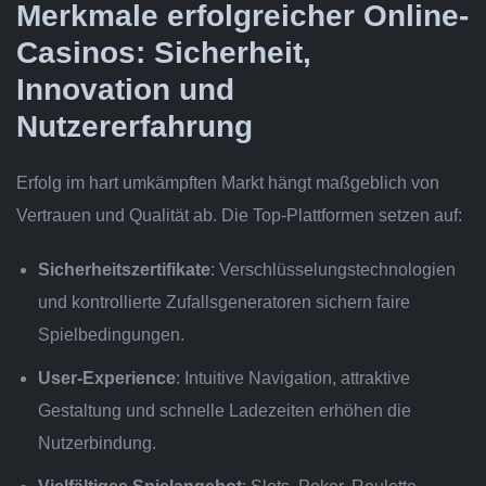
Merkmale erfolgreicher Online-
Casinos: Sicherheit,
Innovation und
Nutzererfahrung
Erfolg im hart umkämpften Markt hängt maßgeblich von
Vertrauen und Qualität ab. Die Top-Plattformen setzen auf:
Sicherheitszertifikate
: Verschlüsselungstechnologien
und kontrollierte Zufallsgeneratoren sichern faire
Spielbedingungen.
User-Experience
: Intuitive Navigation, attraktive
Gestaltung und schnelle Ladezeiten erhöhen die
Nutzerbindung.