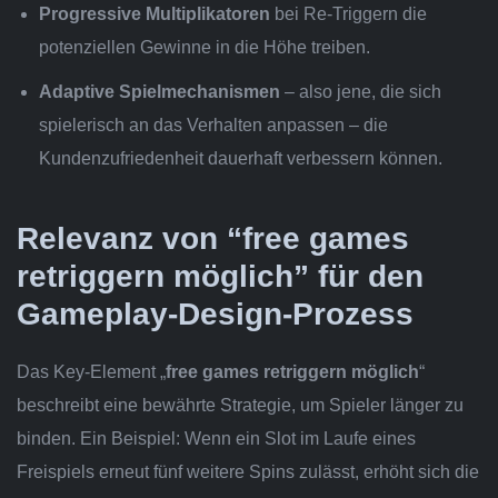
Progressive Multiplikatoren
bei Re-Triggern die
potenziellen Gewinne in die Höhe treiben.
Adaptive Spielmechanismen
– also jene, die sich
spielerisch an das Verhalten anpassen – die
Kundenzufriedenheit dauerhaft verbessern können.
Relevanz von “free games
retriggern möglich” für den
Gameplay-Design-Prozess
Das Key-Element „
free games retriggern möglich
“
beschreibt eine bewährte Strategie, um Spieler länger zu
binden. Ein Beispiel: Wenn ein Slot im Laufe eines
Freispiels erneut fünf weitere Spins zulässt, erhöht sich die