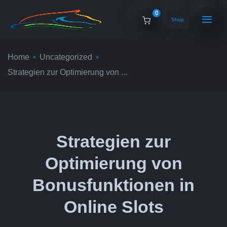
0
Shop
Home
Uncategorized
Strategien zur Optimierung von ...
Strategien zur
Optimierung von
Bonusfunktionen in
Online Slots