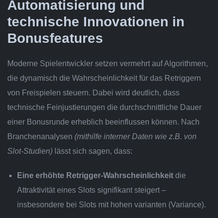
Automatisierung und
technische Innovationen in
Bonusfeatures
Moderne Spielentwickler setzen vermehrt auf Algorithmen,
die dynamisch die Wahrscheinlichkeit für das Retriggern
von Freispielen steuern. Dabei wird deutlich, dass
technische Feinjustierungen die durchschnittliche Dauer
einer Bonusrunde erheblich beeinflussen können. Nach
Branchenanalysen
(mithilfe interner Daten wie z.B. von
Slot-Studien)
lässt sich sagen, dass:
Eine erhöhte Retrigger-Wahrscheinlichkeit
die
Attraktivität eines Slots signifikant steigert –
insbesondere bei Slots mit hohen varianten (Variance).