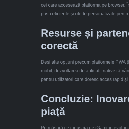
cei care accesează platforma pe browser. În 
push eficiente și oferte personalizate pentr
Resurse și partene
corectă
Deși alte opțiuni precum platformele PWA (
mobil, dezvoltarea de aplicații native rămâ
pentru utilizatori care doresc acces rapid și
Concluzie: Inovar
piață
Pe măsură ce industria de iGaming evoluează,