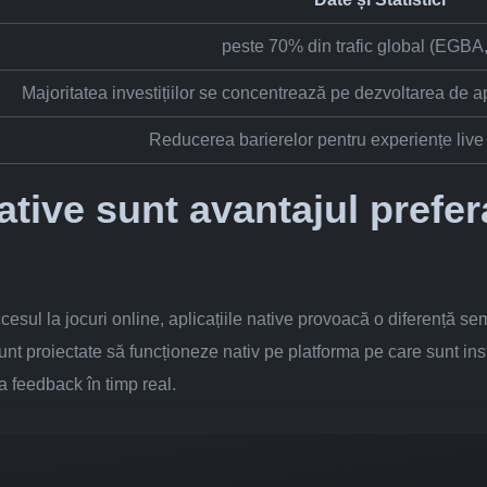
peste 70% din trafic global (EGBA
Majoritatea investițiilor se concentrează pe dezvoltarea de apl
Reducerea barierelor pentru experiențe live 
native sunt avantajul prefer
cesul la jocuri online, aplicațiile native provoacă o diferență se
sunt proiectate să funcționeze nativ pe platforma pe care sunt inst
la feedback în timp real.