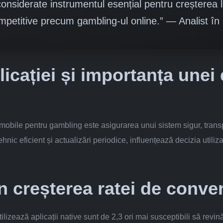
considerate instrumentul esențial pentru creșterea loial
ompetitive precum gambling-ul online.” — Analist î
icației și importanța unei
 mobile pentru gambling este asigurarea unui sistem sigur, transpa
ehnic eficient și actualizări periodice, influențează decizia utiliz
în creșterea ratei de conver
 utilizează aplicații native sunt de 2,3 ori mai susceptibili să re