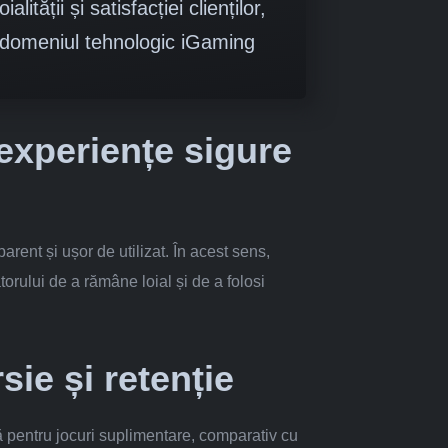
ității și satisfacției clienților,
n domeniul tehnologic iGaming
 experiențe sigure
rent și ușor de utilizat. În acest sens,
atorului de a rămâne loial și de a folosi
sie și retenție
vină pentru jocuri suplimentare, comparativ cu