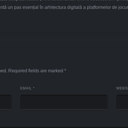
ă un pas esențial în arhitectura digitală a platformelor de jocu
hed.
Required fields are marked
*
EMAIL
*
WEBS