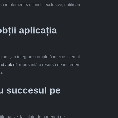
să implementeze funcții exclusive, notificări
ții aplicația
ium și o integrare completă în ecosistemul
ad apk n1
reprezintă o resursă de încredere
ă.
ru succesul pe
e native, facilitate de parteneri de