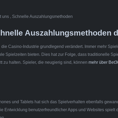
et uns , Schnelle Auszahlungsmethoden
Schnelle Auszahlungsmethoden d
ung die Casino-Industrie grundlegend verändert. Immer mehr Spi
 Spielzeiten bieten. Dies hat zur Folge, dass traditionelle Spiel
t zu halten. Spieler, die neugierig sind, können
mehr über Bet3
es und Tablets hat sich das Spielverhalten ebenfalls gewandel
ie Entwicklung benutzerfreundlicher Apps und Websites spielt 
en.