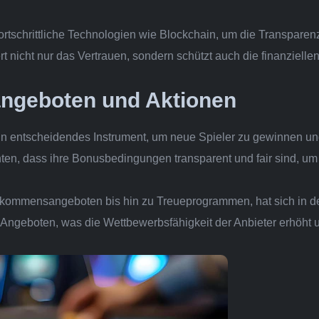
 fortschrittliche Technologien wie Blockchain, um die Transpare
t nicht nur das Vertrauen, sondern schützt auch die finanziellen
angeboten und Aktionen
 entscheidendes Instrument, um neue Spieler zu gewinnen und
hten, dass ihre Bonusbedingungen transparent und fair sind, u
lkommensangeboten bis hin zu Treueprogrammen, hat sich in den
ngeboten, was die Wettbewerbsfähigkeit der Anbieter erhöht und