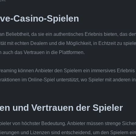
ve-Casino-Spielen
Beliebtheit, da sie ein authentisches Erlebnis bieten, das dem
ität mit echten Dealern und die Möglichkeit, in Echtzeit zu spi
rn auch das Vertrauen in die Plattformen.
reaming können Anbieter den Spielern ein immersives Erlebnis 
raktionen im Online-Spiel unterstützt, wo Spieler mit anderen 
n und Vertrauen der Spieler
Spieler von höchster Bedeutung. Anbieter müssen strenge Siche
zierungen und Lizenzen sind entscheidend, um den Spielern ei