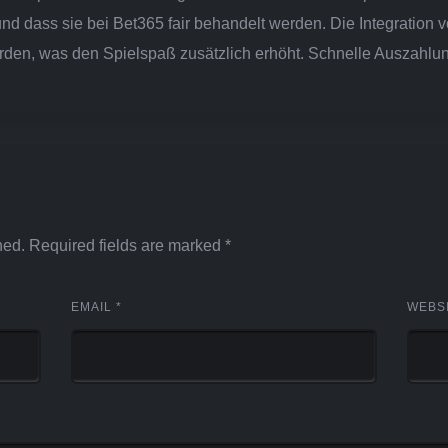
und dass sie bei Bet365 fair behandelt werden. Die Integratio
rden, was den Spielspaß zusätzlich erhöht. Schnelle Auszahl
hed.
Required fields are marked
*
EMAIL
*
WEBS