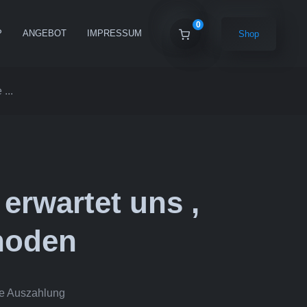
0
P
ANGEBOT
IMPRESSUM
Shop
...
erwartet uns ,
hoden
e Auszahlung