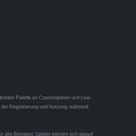
breiten Palette an Casinospielen und Live-
t die Registrierung und Nutzung, während
r alle Benutzer. Spieler können sich darauf