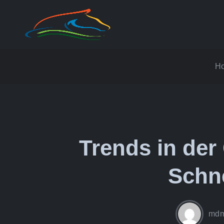
H
Trends in der
Schn
mdm