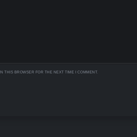
IN THIS BROWSER FOR THE NEXT TIME I COMMENT.