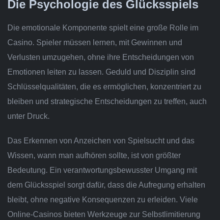
Die Psychologie des Glücksspiels
Die emotionale Komponente spielt eine große Rolle im
Casino. Spieler müssen lernen, mit Gewinnen und
Verlusten umzugehen, ohne ihre Entscheidungen von
Emotionen leiten zu lassen. Geduld und Disziplin sind
Schlüsselqualitäten, die es ermöglichen, konzentriert zu
bleiben und strategische Entscheidungen zu treffen, auch
unter Druck.
Das Erkennen von Anzeichen von Spielsucht und das
Wissen, wann man aufhören sollte, ist von größter
Bedeutung. Ein verantwortungsbewusster Umgang mit
dem Glücksspiel sorgt dafür, dass die Aufregung erhalten
bleibt, ohne negative Konsequenzen zu erleiden. Viele
Online-Casinos bieten Werkzeuge zur Selbstlimitierung