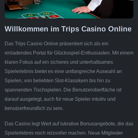
Willkommen im Trips Casino Online
Das Trips Casino Online präsentiert sich als ein
einladendes Portal für Glücksspiel-Enthusiasten. Mit einem
klaren Fokus auf ein sicheres und unterhaltsames
Spielerlebnis bietet es eine umfangreiche Auswahl an
Spielen, von beliebten Slot-Klassikern bis hin zu
spannenden Tischspielen. Die Benutzeroberfläche ist
darauf ausgelegt, auch für neue Spieler intuitiv und
benutzerfreundlich zu sein.
Das Casino legt Wert auf lukrative Bonusangebote, die das
Spielerlebnis noch reizvoller machen. Neue Mitglieder